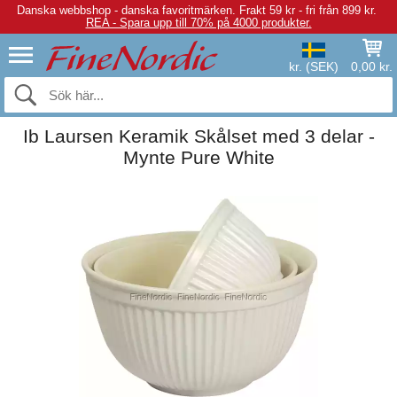
Danska webbshop - danska favoritmärken.
Frakt 59 kr - fri från 899 kr.
REA - Spara upp till 70% på 4000 produkter.
kr. (SEK)
0,00 kr.
Ib Laursen Keramik Skålset med 3 delar -
Mynte Pure White