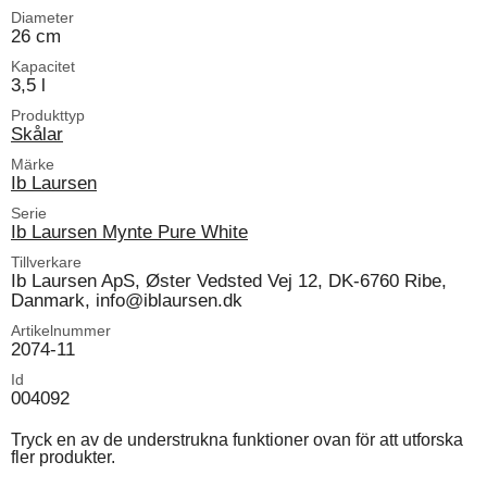
Diameter
26 cm
Kapacitet
3,5 l
Produkttyp
Skålar
Märke
Ib Laursen
Serie
Ib Laursen Mynte Pure White
Tillverkare
Ib Laursen ApS, Øster Vedsted Vej 12, DK-6760 Ribe,
Danmark, info@iblaursen.dk
Artikelnummer
2074-11
Id
004092
Tryck en av de understrukna funktioner ovan för att utforska
fler produkter.