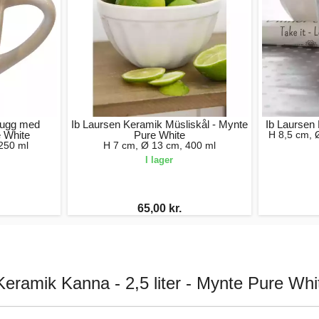
Mugg med
Ib Laursen Keramik Müsliskål - Mynte
Ib Laursen
e White
Pure White
H 8,5 cm, 
250 ml
H 7 cm, Ø 13 cm, 400 ml
I lager
65,00 kr.
Keramik Kanna - 2,5 liter - Mynte Pure Whi