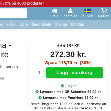
ll 70% på 4000 produkter.
Frakt
Kontakta
kr. (SEK)
0,00 kr.
es
Påsk
Barn
GreenGate
Maileg
Märken
a -
389,00 kr.
272,30 kr.
ite
Spara 116,70 kr. (30%)
Ib Laursen.
Lägg i varukorg
tet
I lager
Leverans med DB Schenker 59,00 kr.
Leverans med PostNord 99,00 kr.
Beställ idag innan 15:00:00 och vi uppskattar att
din beställning ska levereras
torsdag d. 13.