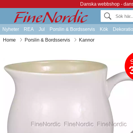
Danska webbshop - dansk
Nyheter
REA
Jul
Porslin & Bordsservis
Kök
Dekorati
Home
Porslin & Bordsservis
Kannor