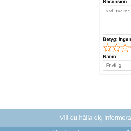
Recension
Betyg:
Inge
Namn
Vill du hålla dig informer