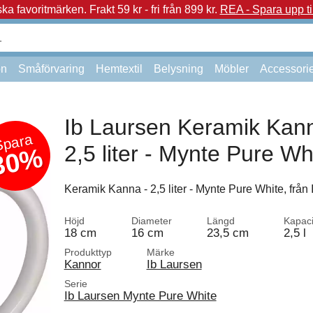
a favoritmärken.
Frakt 59 kr - fri från 899 kr.
REA - Spara upp ti
on
Småförvaring
Hemtextil
Belysning
Möbler
Accessori
Ib Laursen Keramik Kann
Spara
2,5 liter - Mynte Pure Wh
30%
Keramik Kanna - 2,5 liter - Mynte Pure White, från 
Höjd
Diameter
Längd
Kapaci
18 cm
16 cm
23,5 cm
2,5 l
Produkttyp
Märke
Kannor
Ib Laursen
Serie
Ib Laursen Mynte Pure White