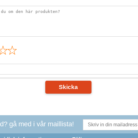
n
Skicka
ad? gå med i vår maillista!