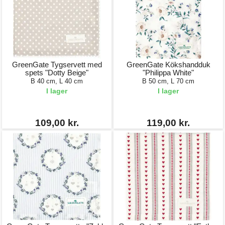
GreenGate Tygservett med
GreenGate Kökshandduk
spets "Dotty Beige"
"Philippa White"
B 40 cm, L 40 cm
B 50 cm, L 70 cm
I lager
I lager
109,00 kr.
119,00 kr.