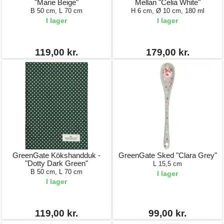
"Marie Beige"
Mellan "Celia White"
B 50 cm, L 70 cm
H 6 cm, Ø 10 cm, 180 ml
I lager
I lager
119,00 kr.
179,00 kr.
GreenGate Kökshandduk -
GreenGate Sked "Clara Grey"
"Dotty Dark Green"
L 15,5 cm
B 50 cm, L 70 cm
I lager
I lager
119,00 kr.
99,00 kr.