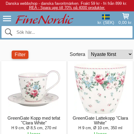
Danska webbshop - danska favoritmärken.
Frakt 59 kr - fri från 899 kr.
REA - Spara upp till 70% på 4000 produkter.
kr. (SEK)
0,00 kr.
Sortera
Filter
GreenGate Kopp med tefat
GreenGate Lattekopp "Clara
"Clara White"
White"
H 9 cm, Ø 8,5 cm, 270 ml
H 9 cm, Ø 10 cm, 350 ml
I lager
I lager