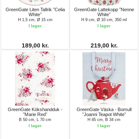
GreenGate Liten Tallrik "Celia
GreenGate Lattekopp "Nenne
White"
White"
H 1,5 cm, Ø 15 cm
H 9 cm, Ø 10 cm, 350 ml
I lager
I lager
189,00 kr.
219,00 kr.
GreenGate Kökshandduk -
GreenGate Väska - Bomull
"Marie Red"
"Joanni Teapot White"
B 50 cm, L 70 cm
H 45 cm, B 34 cm
I lager
I lager