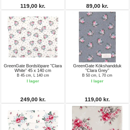
119,00 kr.
89,00 kr.
GreenGate Bordslöpare "Clara
GreenGate Kökshandduk
White" 45 x 140 cm
"Clara Grey"
B 45 cm, L 140 cm
B 50 cm, L 70 cm
I lager
I lager
249,00 kr.
119,00 kr.