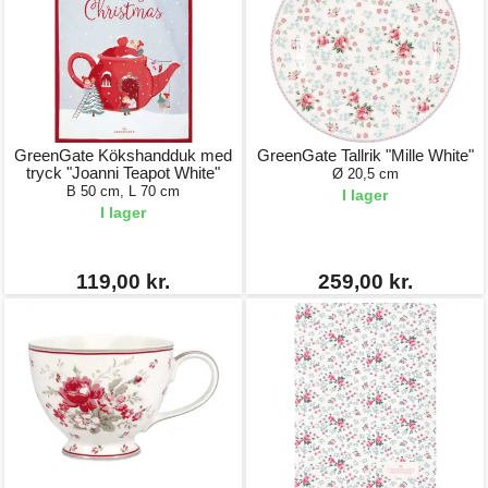
GreenGate Kökshandduk med
GreenGate Tallrik "Mille White"
tryck "Joanni Teapot White"
Ø 20,5 cm
B 50 cm, L 70 cm
I lager
I lager
119,00 kr.
259,00 kr.