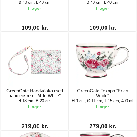
B 40 cm, L 40 cm
B 40 cm, L 40 cm
I lager
I lager
109,00 kr.
109,00 kr.
GreenGate Handväska med
GreenGate Tekopp "Erica
handledsrem "Mille White"
White"
H 18 cm, B 23 cm
H 9 cm, Ø 11 cm, L 15 cm, 400 ml
I lager
I lager
219,00 kr.
279,00 kr.