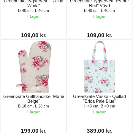
GreenGate Tygservett - "Zelda
GreenGate Tygservett "Esther
White"
Red" Vävd
B 40 cm, L 40 cm
B 40 cm, L 40 cm
I lager
I lager
109,00 kr.
109,00 kr.
GreenGate Grillhandske "Marie
GreenGate Väska - Quiltad
Beige"
"Erica Pale Blue"
B 18 cm, L 28 cm
H 43 cm, B 40 cm
I lager
I lager
199,00 kr.
389,00 kr.