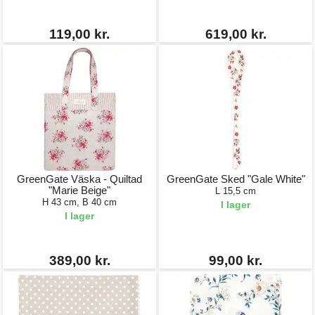
119,00 kr.
619,00 kr.
GreenGate Väska - Quiltad
GreenGate Sked "Gale White"
"Marie Beige"
L 15,5 cm
H 43 cm, B 40 cm
I lager
I lager
389,00 kr.
99,00 kr.