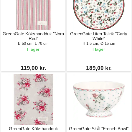
GreenGate Kökshandduk "Nora
GreenGate Liten Tallrik "Carty
Red"
White"
B 50 cm, L 70 cm
H 1,5 cm, Ø 15 cm
I lager
I lager
119,00 kr.
189,00 kr.
GreenGate Kökshandduk
GreenGate Skål "French Bowl"