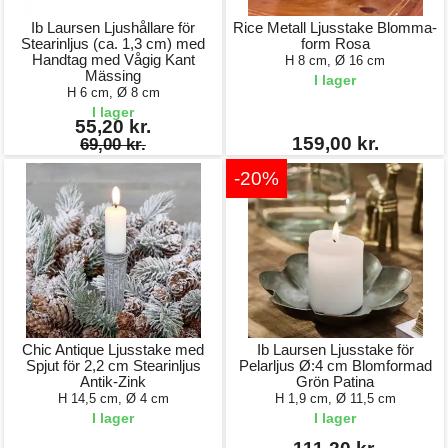
Ib Laursen Ljushållare för
Rice Metall Ljusstake Blomma-
Stearinljus (ca. 1,3 cm) med
form Rosa
Handtag med Vågig Kant
H 8 cm, Ø 16 cm
Mässing
I lager
H 6 cm, Ø 8 cm
I lager
55,20 kr.
159,00 kr.
69,00 kr.
-20%
Chic Antique Ljusstake med
Ib Laursen Ljusstake för
Spjut för 2,2 cm Stearinljus
Pelarljus Ø:4 cm Blomformad
Antik-Zink
Grön Patina
H 14,5 cm, Ø 4 cm
H 1,9 cm, Ø 11,5 cm
I lager
I lager