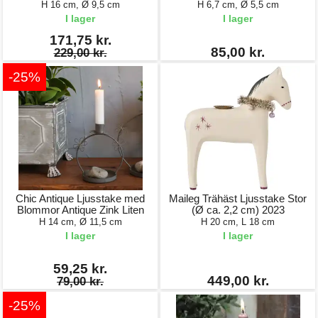
H 16 cm, Ø 9,5 cm
H 6,7 cm, Ø 5,5 cm
I lager
I lager
171,75 kr.
85,00 kr.
229,00 kr.
-25%
Chic Antique Ljusstake med
Maileg Trähäst Ljusstake Stor
Blommor Antique Zink Liten
(Ø ca. 2,2 cm) 2023
H 14 cm, Ø 11,5 cm
H 20 cm, L 18 cm
I lager
I lager
59,25 kr.
449,00 kr.
79,00 kr.
-25%