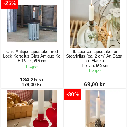
-25%
Chic Antique Ljusstake med
Ib Laursen Ljusstake för
Lock Kerteljus Glas Antique Kol
Stearinljus (ca. 2 cm) Att Sätta i
en Flaska
H 16 cm, Ø 9 cm
H 7 cm, Ø 5 cm
I lager
I lager
134,25 kr.
69,00 kr.
179,00 kr.
-30%