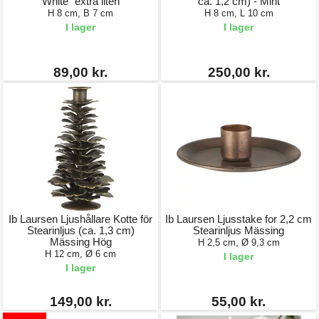
White" extra liten
ca. 1,2 cm) - Mint
H 8 cm, B 7 cm
H 8 cm, L 10 cm
I lager
I lager
89,00 kr.
250,00 kr.
Ib Laursen Ljushållare Kotte för
Ib Laursen Ljusstake for 2,2 cm
Stearinljus (ca. 1,3 cm)
Stearinljus Mässing
Mässing Hög
H 2,5 cm, Ø 9,3 cm
H 12 cm, Ø 6 cm
I lager
I lager
149,00 kr.
55,00 kr.