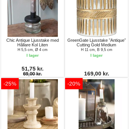
Chic Antique Ljusstake med
GreenGate Ljusstake "Antique"
Hållare Kol Liten
Cutting Gold Medium
H 5,5 cm, Ø 4 cm
H 11 cm, B 9,5 cm
I lager
I lager
51,75 kr.
169,00 kr.
69,00 kr.
-25%
-20%