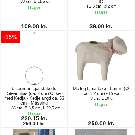
st
H 30 cm, B 11,5 cm
H 2,5 cm, Ø 2 cm
I lager
I lager
109,00 kr.
39,00 kr.
-15%
Ib Laursen Ljusstake för
Maileg Ljusstake - Lamm (Ø
Stearinljus (ca. 2 cm) Cirkel
ca. 1,2 cm) - Rosa
med Kedja - Kedjelängd ca. 53
H 8 cm, L 10 cm
cm - Mässing
I lager
H 86 cm, B 6,5 cm, L 29,5 cm
I lager
220,15 kr.
250,00 kr.
259,00 kr.