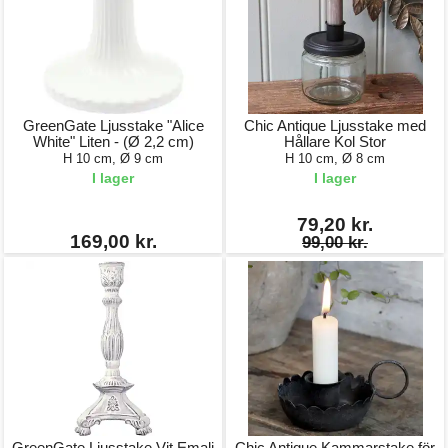
GreenGate Ljusstake "Alice
Chic Antique Ljusstake med
White" Liten - (Ø 2,2 cm)
Hållare Kol Stor
H 10 cm, Ø 9 cm
H 10 cm, Ø 8 cm
I lager
I lager
79,20 kr.
169,00 kr.
99,00 kr.
GreenGate Ljusstake Vit Emalj
Chic Antique Kammarstake för