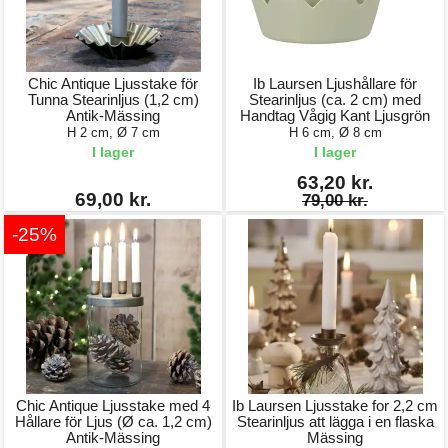
Chic Antique Ljusstake för
Ib Laursen Ljushållare för
Tunna Stearinljus (1,2 cm)
Stearinljus (ca. 2 cm) med
Antik-Mässing
Handtag Vågig Kant Ljusgrön
H 2 cm, Ø 7 cm
H 6 cm, Ø 8 cm
I lager
I lager
63,20 kr.
69,00 kr.
79,00 kr.
-25%
Chic Antique Ljusstake med 4
Ib Laursen Ljusstake for 2,2 cm
Hållare för Ljus (Ø ca. 1,2 cm)
Stearinljus att lägga i en flaska
Antik-Mässing
Mässing