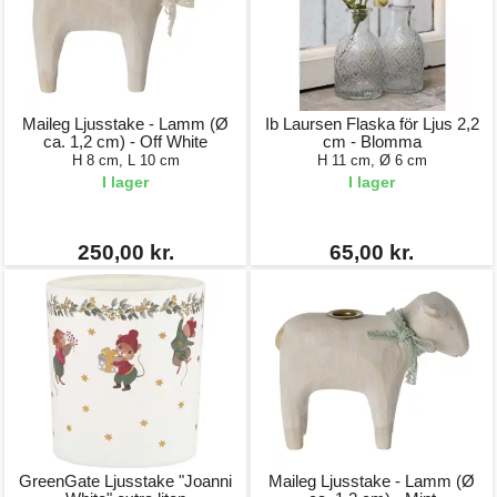
Maileg Ljusstake - Lamm (Ø
Ib Laursen Flaska för Ljus 2,2
ca. 1,2 cm) - Off White
cm - Blomma
H 8 cm, L 10 cm
H 11 cm, Ø 6 cm
I lager
I lager
250,00 kr.
65,00 kr.
GreenGate Ljusstake "Joanni
Maileg Ljusstake - Lamm (Ø