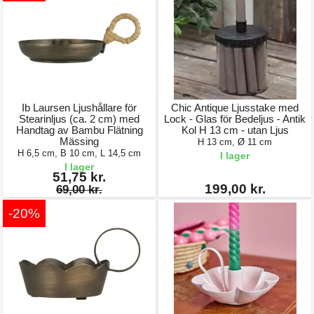
Ib Laursen Ljushållare för
Chic Antique Ljusstake med
Stearinljus (ca. 2 cm) med
Lock - Glas för Bedeljus - Antik
Handtag av Bambu Flätning
Kol H 13 cm - utan Ljus
Mässing
H 13 cm, Ø 11 cm
H 6,5 cm, B 10 cm, L 14,5 cm
I lager
I lager
51,75 kr.
199,00 kr.
69,00 kr.
-20%