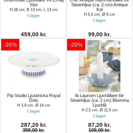
Stor
Stearinljus (ca. 2 cm) Antique
Kol
H 28 cm, B 13 cm, L 13 cm
H 5,5 cm, Ø 8 cm
I lager
I lager
459,00 kr.
99,00 kr.
-20%
-20%
Pip Studio Ljusbricka Royal
Ib Laursen Ljushållare för
Dots
Stearinljus (ca. 2 cm) Blomma
Ljusblå
H 3,9 cm, Ø 14 cm
H 2,5 cm, Ø 11,5 cm
I lager
I lager
287,20 kr.
87,20 kr.
359,00 kr.
109,00 kr.