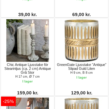
39,00 kr.
69,00 kr.
Chic Antique Ljusstake för
GreenGate Ljusstake "Antique"
Stearinljus (ca. 2 cm) Antique
Slipad Guld Liten
Grå Stor
H 9 cm, B 8 cm
H 17 cm, Ø 7 cm
I lager
I lager
159,00 kr.
129,00 kr.
-25%