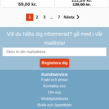
111,20 kr.
59,00 kr.
139,00 kr.
1
2
3
...
7
Nästa
Vill du hålla dig informerad? gå med i vår
maillista!
Registrera dig
Kundservice
Frakt och priser
Kontakta oss
Om oss
Webbplatskarta
Butik och öppettider