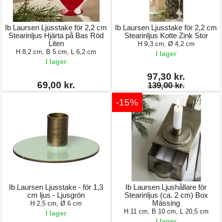
Ib Laursen Ljusstake för 2,2 cm
Ib Laursen Ljusstake för 2,2 cm
Stearinljus Hjärta på Bas Röd
Stearinljus Kotte Zink Stor
Liten
H 9,3 cm, Ø 4,2 cm
H 8,2 cm, B 5 cm, L 6,2 cm
I lager
I lager
97,30 kr.
69,00 kr.
139,00 kr.
-15%
Ib Laursen Ljusstake - för 1,3
Ib Laursen Ljushållare för
cm ljus - Ljusgrön
Stearinljus (ca. 2 cm) Box
Mässing
H 2,5 cm, Ø 6 cm
H 11 cm, B 10 cm, L 20,5 cm
I lager
I lager