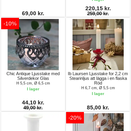
220,15 kr.
69,00 kr.
259,00 kr.
-10%
Chic Antique Ljusstake med
Ib Laursen Ljusstake for 2,2 cm
Silverdekor Glas
Stearinljus att lägga i en flaska
Röd
H 5,5 cm, Ø 6,5 cm
H 6,7 cm, Ø 5,5 cm
I lager
I lager
44,10 kr.
85,00 kr.
49,00 kr.
-20%