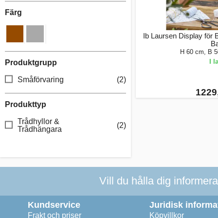
Färg
Ib Laursen Display för 
Ba
H 60 cm, B 
I 
Produktgrupp
Småförvaring
(2)
1229,
Produkttyp
Trådhyllor &
(2)
Trådhängara
Vill du hålla dig informer
Kundservice
Juridisk informa
Frakt och priser
Köpvillkor