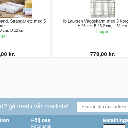
Band, Strängar etc med 5
Ib Laursen Väggskärm med 3 Korg
rer
H 93 cm, B 15,2 cm, L 32 cm
50 cm, D 12 cm
I lager
lager
00 kr.
779,00 kr.
ad? gå med i vår maillista!
tion
Följ oss
Betalnings
Facebook