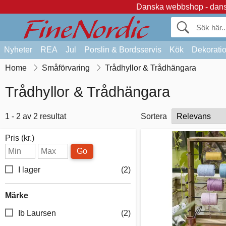
Danska webbshop - dansk
Nyheter
REA
Jul
Porslin & Bordsservis
Kök
Dekorati
Home
Småförvaring
Trådhyllor & Trådhängara
Trådhyllor & Trådhängara
1 - 2 av 2 resultat
Sortera
Pris (kr.)
Go
I lager
(2)
Märke
Ib Laursen
(2)