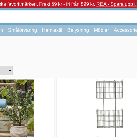
a favoritmärken.
Frakt 59 kr - fri från 899 kr.
REA - Spara upp ti
on
Småförvaring
Hemtextil
Belysning
Möbler
Accessori