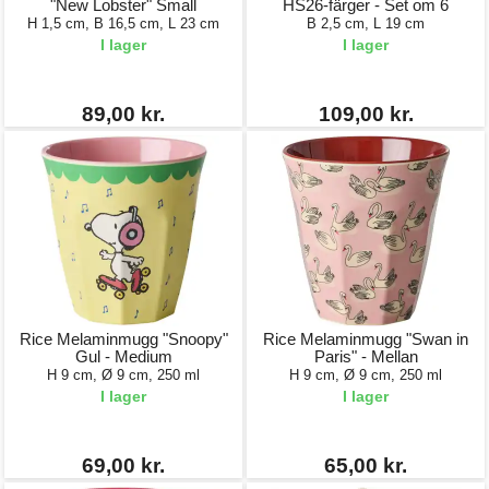
"New Lobster" Small
HS26-färger - Set om 6
H 1,5 cm, B 16,5 cm, L 23 cm
B 2,5 cm, L 19 cm
I lager
I lager
89,00 kr.
109,00 kr.
Rice Melaminmugg "Snoopy"
Rice Melaminmugg "Swan in
Gul - Medium
Paris" - Mellan
H 9 cm, Ø 9 cm, 250 ml
H 9 cm, Ø 9 cm, 250 ml
I lager
I lager
69,00 kr.
65,00 kr.