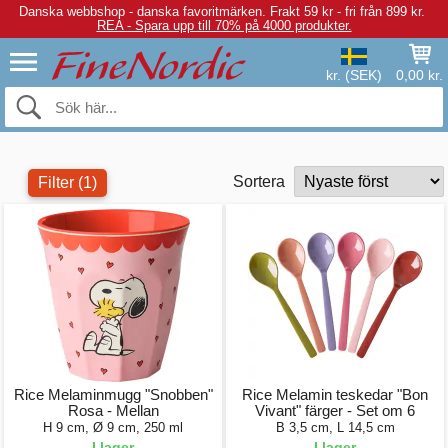
Danska webbshop - danska favoritmärken.
Frakt 59 kr - fri från 899 kr.
REA - Spara upp till 70% på 4000 produkter.
kr. (SEK)
0,00 kr.
Sortera
Filter
(1)
Rice Melaminmugg "Snobben"
Rice Melamin teskedar "Bon
Rosa - Mellan
Vivant" färger - Set om 6
H 9 cm, Ø 9 cm, 250 ml
B 3,5 cm, L 14,5 cm
I lager
I lager