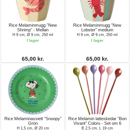
Rice Melaminmugg "New
Rice Melaminmugg "New
Shrimp" - Mellan
Lobster" medium
H 9 cm, Ø 9 cm, 250 ml
H 9 cm, Ø 9 cm, 250 ml
I lager
I lager
65,00 kr.
65,00 kr.
Rice Melaminassiett "Snoopy"
Rice Melamin latteskedar "Bon
Grön
Vivant" Colors - Set om 6
H 1,5 cm, Ø 20 cm
B 2,5 cm, L 19 cm