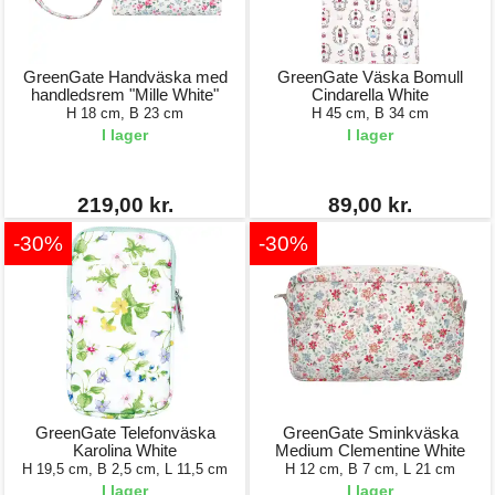
GreenGate Handväska med
GreenGate Väska Bomull
handledsrem "Mille White"
Cindarella White
H 18 cm, B 23 cm
H 45 cm, B 34 cm
I lager
I lager
219,00 kr.
89,00 kr.
-30%
-30%
GreenGate Telefonväska
GreenGate Sminkväska
Karolina White
Medium Clementine White
H 19,5 cm, B 2,5 cm, L 11,5 cm
H 12 cm, B 7 cm, L 21 cm
I lager
I lager