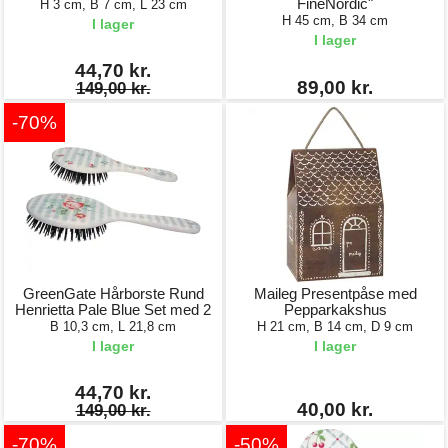
FineNordic"
H 3 cm, B 7 cm, L 23 cm
H 45 cm, B 34 cm
I lager
I lager
44,70 kr.
89,00 kr.
149,00 kr.
-70%
GreenGate Hårborste Rund
Maileg Presentpåse med
Henrietta Pale Blue Set med 2
Pepparkakshus
B 10,3 cm, L 21,8 cm
H 21 cm, B 14 cm, D 9 cm
I lager
I lager
44,70 kr.
40,00 kr.
149,00 kr.
-70%
-50%