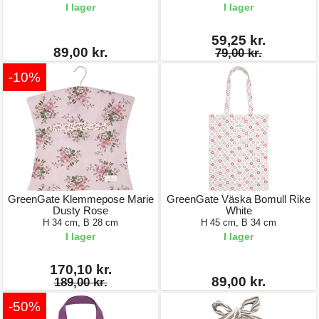
I lager
I lager
59,25 kr.
89,00 kr.
79,00 kr.
-10%
GreenGate Klemmepose Marie
GreenGate Väska Bomull Rike
Dusty Rose
White
H 34 cm, B 28 cm
H 45 cm, B 34 cm
I lager
I lager
170,10 kr.
89,00 kr.
189,00 kr.
-50%