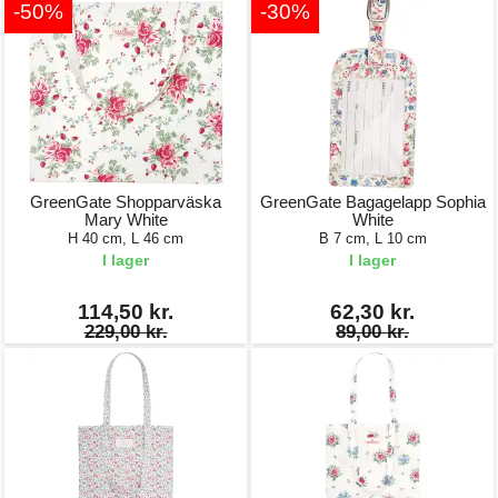
-50%
-30%
GreenGate Shopparväska
GreenGate Bagagelapp Sophia
Mary White
White
H 40 cm, L 46 cm
B 7 cm, L 10 cm
I lager
I lager
114,50 kr.
62,30 kr.
229,00 kr.
89,00 kr.