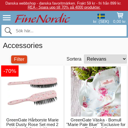
Danska webbshop - danska favoritmärken.
Frakt 59 kr - fri från 899 kr.
REA - Spara upp till 70% på 4000 produkter.
kr. (SEK)
0,00 kr.
Accessories
Sortera
Filter
-70%
GreenGate Hårborste Marie
GreenGate Väska - Bomull
Petit Dusty Rose Set med 2
"Marie Pale Blue" "Exclusive for