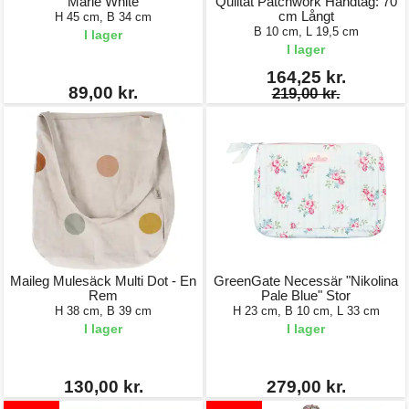
"Marie White"
Quiltat Patchwork Handtag: 70
cm Långt
H 45 cm, B 34 cm
B 10 cm, L 19,5 cm
I lager
I lager
164,25 kr.
89,00 kr.
219,00 kr.
Maileg Mulesäck Multi Dot - En
GreenGate Necessär "Nikolina
Rem
Pale Blue" Stor
H 38 cm, B 39 cm
H 23 cm, B 10 cm, L 33 cm
I lager
I lager
130,00 kr.
279,00 kr.