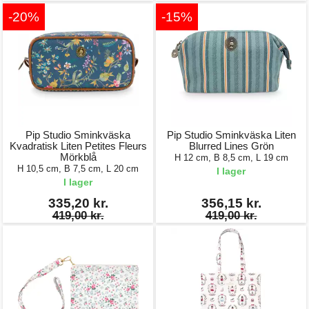
-20%
-15%
Pip Studio Sminkväska
Pip Studio Sminkväska Liten
Kvadratisk Liten Petites Fleurs
Blurred Lines Grön
Mörkblå
H 12 cm, B 8,5 cm, L 19 cm
H 10,5 cm, B 7,5 cm, L 20 cm
I lager
I lager
335,20 kr.
356,15 kr.
419,00 kr.
419,00 kr.