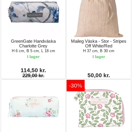
GreenGate Handväska
Maileg Väska - Stor - Stripes
Charlotte Grey
Off White/Red
H 6 cm, B 5 cm, L 18 cm
H 37 cm, B 30 cm
I lager
I lager
114,50 kr.
50,00 kr.
229,00 kr.
-30%