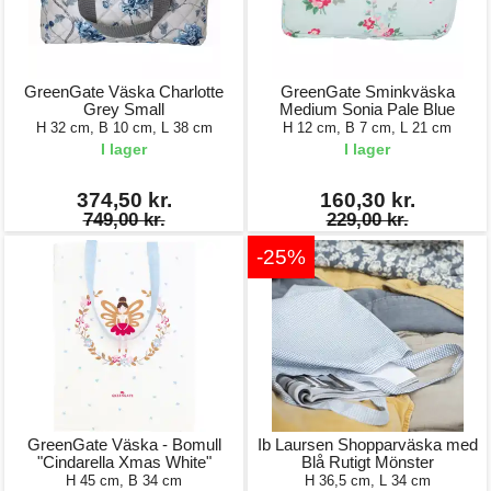
GreenGate Väska Charlotte
GreenGate Sminkväska
Grey Small
Medium Sonia Pale Blue
H 32 cm, B 10 cm, L 38 cm
H 12 cm, B 7 cm, L 21 cm
I lager
I lager
374,50 kr.
160,30 kr.
749,00 kr.
229,00 kr.
-25%
GreenGate Väska - Bomull
Ib Laursen Shopparväska med
"Cindarella Xmas White"
Blå Rutigt Mönster
H 45 cm, B 34 cm
H 36,5 cm, L 34 cm