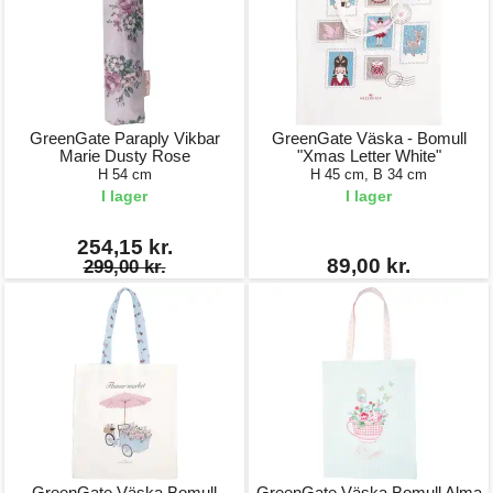
GreenGate Paraply Vikbar
GreenGate Väska - Bomull
Marie Dusty Rose
"Xmas Letter White"
H 54 cm
H 45 cm, B 34 cm
I lager
I lager
254,15 kr.
89,00 kr.
299,00 kr.
GreenGate Väska Bomull
GreenGate Väska Bomull Alma