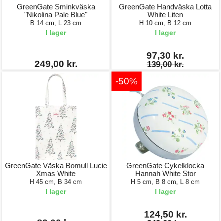
GreenGate Sminkväska
GreenGate Handväska Lotta
"Nikolina Pale Blue"
White Liten
B 14 cm, L 23 cm
H 10 cm, B 12 cm
I lager
I lager
97,30 kr.
249,00 kr.
139,00 kr.
-50%
GreenGate Väska Bomull Lucie
GreenGate Cykelklocka
Xmas White
Hannah White Stor
H 45 cm, B 34 cm
H 5 cm, B 8 cm, L 8 cm
I lager
I lager
124,50 kr.