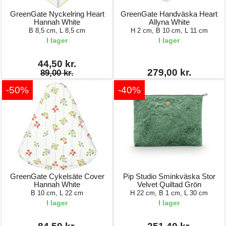
GreenGate Nyckelring Heart
GreenGate Handväska Heart
Hannah White
Allyna White
B 8,5 cm, L 8,5 cm
H 2 cm, B 10 cm, L 11 cm
I lager
I lager
44,50 kr.
279,00 kr.
89,00 kr.
-50%
-40%
GreenGate Cykelsäte Cover
Pip Studio Sminkväska Stor
Hannah White
Velvet Quiltad Grön
B 10 cm, L 22 cm
H 22 cm, B 1 cm, L 30 cm
I lager
I lager