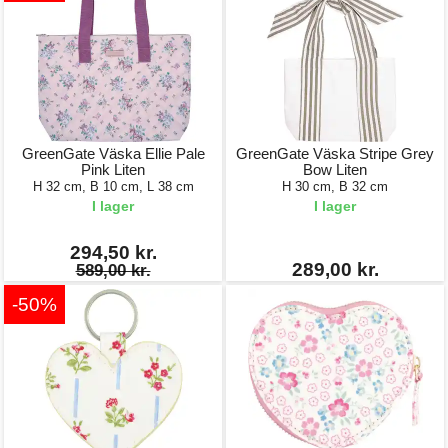
GreenGate Väska Ellie Pale
GreenGate Väska Stripe Grey
Pink Liten
Bow Liten
H 32 cm, B 10 cm, L 38 cm
H 30 cm, B 32 cm
I lager
I lager
294,50 kr.
289,00 kr.
589,00 kr.
-50%