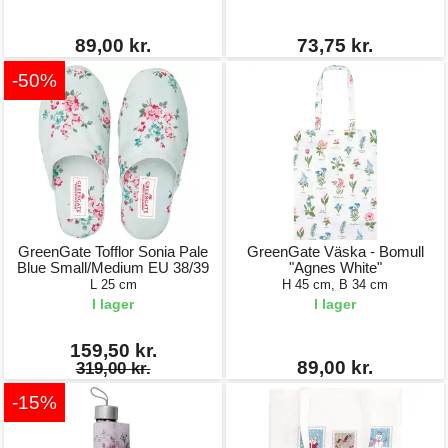
89,00 kr.
73,75 kr.
-50%
GreenGate Tofflor Sonia Pale
GreenGate Väska - Bomull
Blue Small/Medium EU 38/39
"Agnes White"
L 25 cm
H 45 cm, B 34 cm
I lager
I lager
159,50 kr.
89,00 kr.
319,00 kr.
-15%