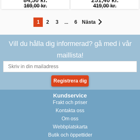
84,50 kr.
251,40 kr.
169,00 kr.
419,00 kr.
1
2
3
...
6
Nästa
Vill du hålla dig informerad? gå med i vår
maillista!
Registrera dig
Kundservice
Frakt och priser
Kontakta oss
Om oss
Webbplatskarta
Butik och öppettider