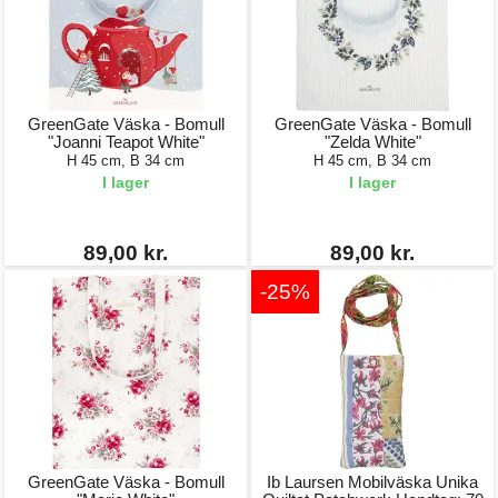
GreenGate Väska - Bomull
GreenGate Väska - Bomull
"Joanni Teapot White"
"Zelda White"
H 45 cm, B 34 cm
H 45 cm, B 34 cm
I lager
I lager
89,00 kr.
89,00 kr.
-25%
GreenGate Väska - Bomull
Ib Laursen Mobilväska Unika