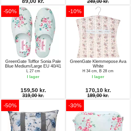
89,00 kr.
249,00 kr.
-50%
-10%
GreenGate Tofflor Sonia Pale
GreenGate Klemmepose Ava
Blue Medium/Large EU 40/41
White
L 27 cm
H 34 cm, B 28 cm
I lager
I lager
159,50 kr.
170,10 kr.
319,00 kr.
189,00 kr.
-50%
-30%