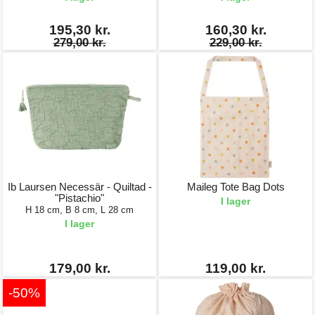
195,30 kr.
160,30 kr.
279,00 kr.
229,00 kr.
Ib Laursen Necessär - Quiltad -
Maileg Tote Bag Dots
"Pistachio"
I lager
H 18 cm, B 8 cm, L 28 cm
I lager
179,00 kr.
119,00 kr.
-50%