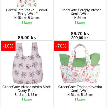
GreenGate Väska - Bomull
GreenGate Paraply Vikbar
"Berry White"
Xenia White
H 45 cm, B 34 cm
H 54 cm
I lager
I lager
89,70 kr.
89,00 kr.
299,00 kr.
-10%
-70%
GreenGate Vikbar Väska Marie
GreenGate Trädgårdsväska
Dusty Rose
Xenia White
B 42 cm, L 65 cm
H 28 cm, B 18 cm
I lager
I lager