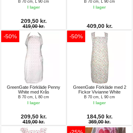
B 70 cm, L 90 cm
B 70 cm, L 90 cm
I lager
I lager
209,50 kr.
409,00 kr.
419,00 kr.
-50%
-50%
GreenGate Förkläde Penny
GreenGate Förkläde med 2
White med Krås
Fickor Vivianne White
B 70 cm, L 80 cm
B 70 cm, L 90 cm
I lager
I lager
209,50 kr.
184,50 kr.
419,00 kr.
369,00 kr.
-25%