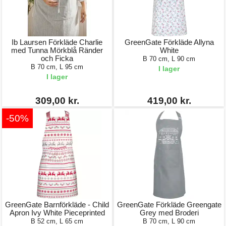
Ib Laursen Förkläde Charlie
GreenGate Förkläde Allyna
med Tunna Mörkblå Ränder
White
och Ficka
B 70 cm, L 90 cm
B 70 cm, L 95 cm
I lager
I lager
309,00 kr.
419,00 kr.
-50%
GreenGate Barnförkläde - Child
GreenGate Förkläde Greengate
Apron Ivy White Pieceprinted
Grey med Broderi
B 52 cm, L 65 cm
B 70 cm, L 90 cm