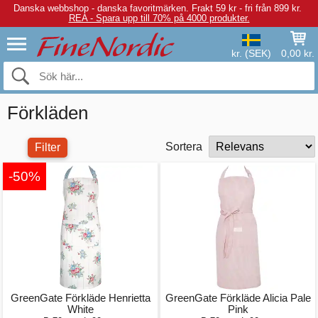
Danska webbshop - danska favoritmärken.
Frakt 59 kr - fri från 899 kr.
REA - Spara upp till 70% på 4000 produkter.
kr. (SEK)
0,00 kr.
Förkläden
Sortera
Filter
-50%
GreenGate Förkläde Henrietta
GreenGate Förkläde Alicia Pale
White
Pink