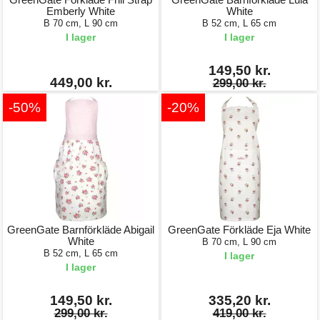
Emberly White
White
B 70 cm, L 90 cm
B 52 cm, L 65 cm
I lager
I lager
149,50 kr.
449,00 kr.
299,00 kr.
-50%
-20%
GreenGate Barnförkläde Abigail
GreenGate Förkläde Eja White
White
B 70 cm, L 90 cm
B 52 cm, L 65 cm
I lager
I lager
149,50 kr.
335,20 kr.
299,00 kr.
419,00 kr.