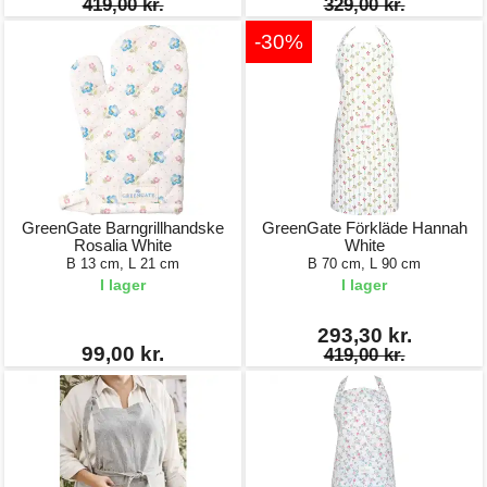
419,00 kr.
329,00 kr.
-30%
GreenGate Barngrillhandske
GreenGate Förkläde Hannah
Rosalia White
White
B 13 cm, L 21 cm
B 70 cm, L 90 cm
I lager
I lager
293,30 kr.
99,00 kr.
419,00 kr.