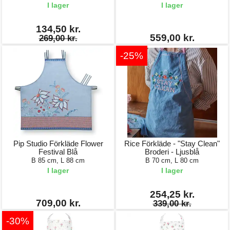
I lager
I lager
134,50 kr.
559,00 kr.
269,00 kr.
-25%
Pip Studio Förkläde Flower
Rice Förkläde - "Stay Clean"
Festival Blå
Broderi - Ljusblå
B 85 cm, L 88 cm
B 70 cm, L 80 cm
I lager
I lager
254,25 kr.
709,00 kr.
339,00 kr.
-30%