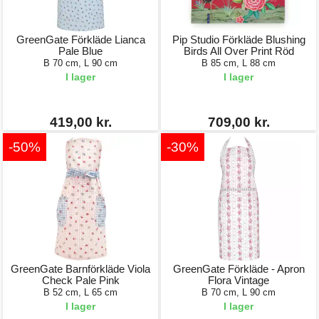
GreenGate Förkläde Lianca
Pip Studio Förkläde Blushing
Pale Blue
Birds All Over Print Röd
B 70 cm, L 90 cm
B 85 cm, L 88 cm
I lager
I lager
419,00 kr.
709,00 kr.
-50%
-30%
GreenGate Barnförkläde Viola
GreenGate Förkläde - Apron
Check Pale Pink
Flora Vintage
B 52 cm, L 65 cm
B 70 cm, L 90 cm
I lager
I lager