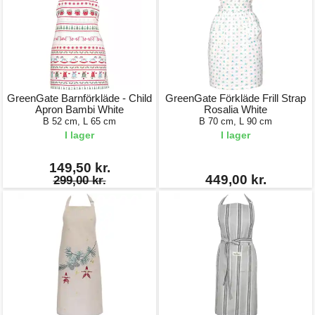
GreenGate Barnförkläde - Child
GreenGate Förkläde Frill Strap
Apron Bambi White
Rosalia White
B 52 cm, L 65 cm
B 70 cm, L 90 cm
I lager
I lager
149,50 kr.
449,00 kr.
299,00 kr.