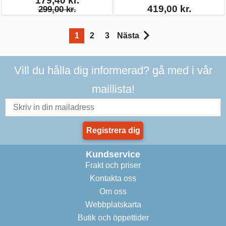
179,40 kr.
419,00 kr.
299,00 kr.
1
2
3
Nästa
Vill du hålla dig informerad? gå med i vår
maillista!
Registrera dig
Kundservice
Frakt och priser
Kontakta oss
Om oss
Webbplatskarta
Butik och öppettider