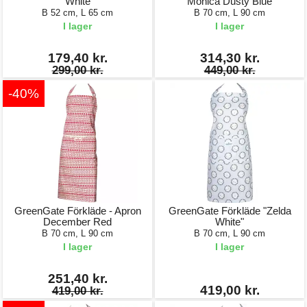
White
Monica Dusty Blue
B 52 cm, L 65 cm
B 70 cm, L 90 cm
I lager
I lager
179,40 kr.
314,30 kr.
299,00 kr.
449,00 kr.
-40%
GreenGate Förkläde - Apron
GreenGate Förkläde "Zelda
December Red
White"
B 70 cm, L 90 cm
B 70 cm, L 90 cm
I lager
I lager
251,40 kr.
419,00 kr.
419,00 kr.