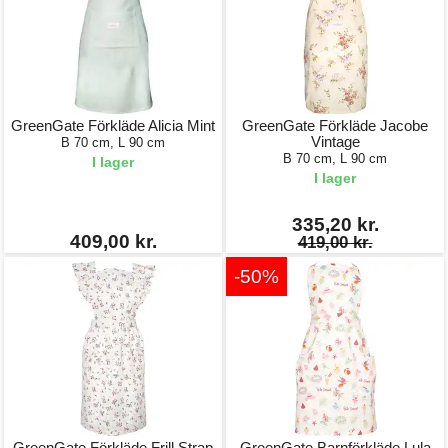
GreenGate Förkläde Alicia Mint
GreenGate Förkläde Jacobe
Vintage
B 70 cm, L 90 cm
B 70 cm, L 90 cm
I lager
I lager
335,20 kr.
409,00 kr.
419,00 kr.
-50%
GreenGate Förkläde Frill Strap
GreenGate Barnförkläde Lula