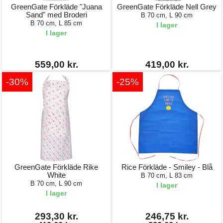
GreenGate Förkläde "Juana
GreenGate Förkläde Nell Grey
Sand" med Broderi
B 70 cm, L 90 cm
B 70 cm, L 85 cm
I lager
I lager
559,00 kr.
419,00 kr.
-30%
-25%
GreenGate Förkläde Rike
Rice Förkläde - Smiley - Blå
White
B 70 cm, L 83 cm
B 70 cm, L 90 cm
I lager
I lager
293,30 kr.
246,75 kr.