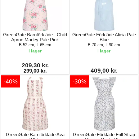
GreenGate Barnförkläde - Child
GreenGate Förkläde Alicia Pale
Apron Marley Pale Pink
Blue
B 52 cm, L 65 cm
B 70 cm, L 90 cm
I lager
I lager
209,30 kr.
409,00 kr.
299,00 kr.
-40%
-30%
GreenGate Barnförkläde Ava
GreenGate Förkläde Frill Strap