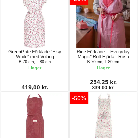
GreenGate Förkläde "Elsy
Rice Förkläde - "Everyday
White" med Volang
Magic" Rött Hjärta - Rosa
B 70 cm, L 80 cm
B 70 cm, L 80 cm
I lager
I lager
254,25 kr.
419,00 kr.
339,00 kr.
-50%