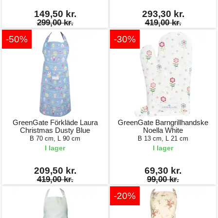
149,50 kr.
293,30 kr.
299,00 kr.
419,00 kr.
-50%
-30%
GreenGate Förkläde Laura
GreenGate Barngrillhandske
Christmas Dusty Blue
Noella White
B 70 cm, L 90 cm
B 13 cm, L 21 cm
I lager
I lager
209,50 kr.
69,30 kr.
419,00 kr.
99,00 kr.
-20%