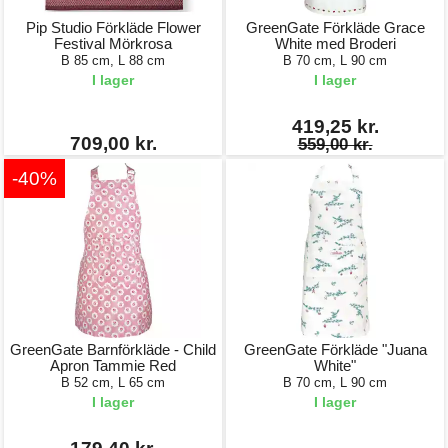
Pip Studio Förkläde Flower
GreenGate Förkläde Grace
Festival Mörkrosa
White med Broderi
B 85 cm, L 88 cm
B 70 cm, L 90 cm
I lager
I lager
419,25 kr.
709,00 kr.
559,00 kr.
-40%
GreenGate Barnförkläde - Child
GreenGate Förkläde "Juana
Apron Tammie Red
White"
B 52 cm, L 65 cm
B 70 cm, L 90 cm
I lager
I lager