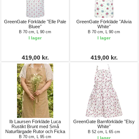
GreenGate Förkläde "Elle Pale
GreenGate Förkläde "Alivia
Bluee"
White"
B 70 cm, L 90 cm
B 70 cm, L 90 cm
I lager
I lager
419,00 kr.
419,00 kr.
Ib Laursen Förkläde Luca
GreenGate Barnförkläde "Elsy
Rustikt Brunt med Små
White"
Naturfärgade Rutor och Ficka
B 52 cm, L 65 cm
B 70 cm, L 95 cm
I lager