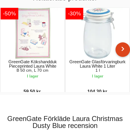
-50%
-30%
GreenGate Kökshandduk
GreenGate Glasförvaringburk
Pieceprinted Laura White
Laura White 1 Liter
B 50 cm, L 70 cm
1 l
I lager
I lager
59,50 kr.
104,30 kr.
119,00 kr.
149,00 kr.
GreenGate Förkläde Laura Christmas
Dusty Blue recension