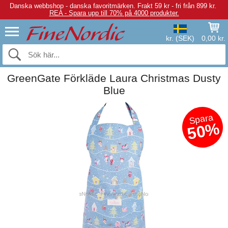
Danska webbshop - danska favoritmärken.
Frakt 59 kr - fri från 899 kr.
REA - Spara upp till 70% på 4000 produkter.
kr. (SEK)
0,00 kr.
GreenGate Förkläde Laura Christmas Dusty
Blue
Spara
50%