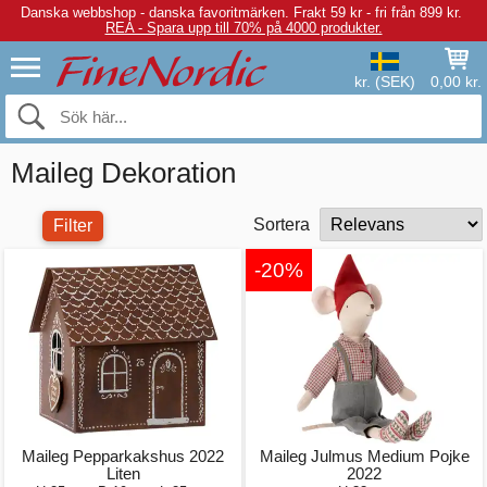
Danska webbshop - danska favoritmärken.
Frakt 59 kr - fri från 899 kr.
REA - Spara upp till 70% på 4000 produkter.
kr. (SEK)
0,00 kr.
Maileg Dekoration
Sortera
Filter
-20%
Maileg Pepparkakshus 2022
Maileg Julmus Medium Pojke
Liten
2022