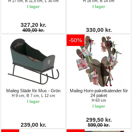
H 17 cm, B 11,5 cm, L 30 cm
H 16 cm, B 14 cm
I lager
I lager
327,20 kr.
330,00 kr.
409,00 kr.
-50%
Maileg Släde för Mus - Grön
Maileg Horn-paketkalender för
24 paket
H 9 cm, B 7 cm, L 12 cm
H 63 cm
I lager
I lager
299,50 kr.
239,00 kr.
599,00 kr.