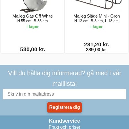
Maileg Gås Off White
Maileg Släde Mini - Grön
H 55 cm, B 35 cm
H 12 cm, B 8 cm, L 18 cm
I lager
I lager
231,20 kr.
530,00 kr.
289,00 kr.
Vill du hålla dig informerad? gå med i vår
maillista!
Registrera dig
Kundservice
Frakt och priser