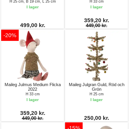
H 25 cm, B 19 cm, L 25 cm
H 33 cm
I lager
I lager
359,20 kr.
499,00 kr.
449,00 kr.
-20%
Maileg Julmus Medium Flicka
Maileg Julgran Guld, Röd och
2022
Grön
H 33 cm
H 25 cm
I lager
I lager
359,20 kr.
250,00 kr.
449,00 kr.
-15%