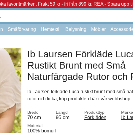
a favoritmärken.
Frakt 59 kr - fri från 899 kr.
REA - Spara upp ti
on
Småförvaring
Hemtextil
Belysning
Möbler
Accessori
Ib Laursen Förkläde Luc
Rustikt Brunt med Små
Naturfärgade Rutor och 
Ib Laursen förkläde Luca rustikt brunt med små na
rutor och ficka, köp produkten här i vår webbshop.
Bredd
Längd
Produkttyp
Märke
70 cm
95 cm
Förkläden
Ib La
Material
100% bomull