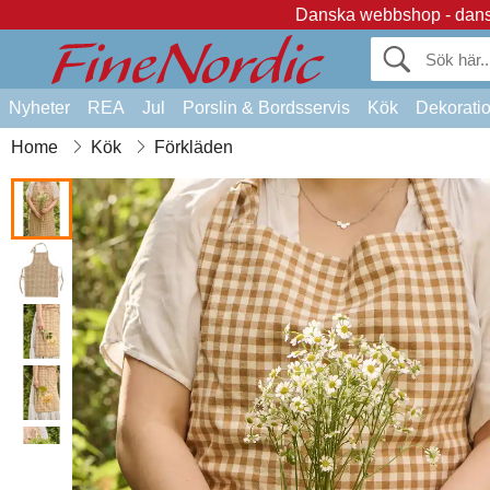
Danska webbshop - dansk
Nyheter
REA
Jul
Porslin & Bordsservis
Kök
Dekorati
Home
Kök
Förkläden