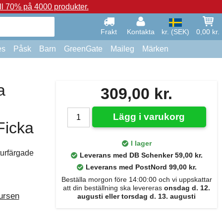
ll 70% på 4000 produkter.
Frakt
Kontakta
kr. (SEK)
0,00 kr.
es
Påsk
Barn
GreenGate
Maileg
Märken
a
309,00 kr.
Lägg i varukorg
Ficka
I lager
turfärgade
Leverans med DB Schenker 59,00 kr.
Leverans med PostNord 99,00 kr.
Beställa morgon före 14:00:00 och vi uppskattar
att din beställning ska levereras
onsdag d. 12.
ursen
augusti eller torsdag d. 13. augusti