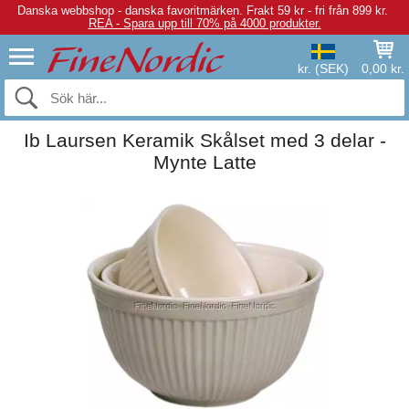
Danska webbshop - danska favoritmärken.
Frakt 59 kr - fri från 899 kr.
REA - Spara upp till 70% på 4000 produkter.
kr. (SEK)
0,00 kr.
Ib Laursen Keramik Skålset med 3 delar -
Mynte Latte