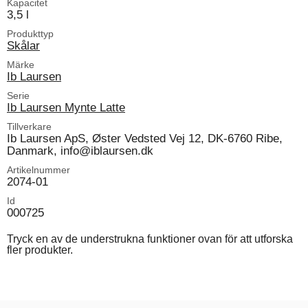
Kapacitet
3,5 l
Produkttyp
Skålar
Märke
Ib Laursen
Serie
Ib Laursen Mynte Latte
Tillverkare
Ib Laursen ApS, Øster Vedsted Vej 12, DK-6760 Ribe,
Danmark, info@iblaursen.dk
Artikelnummer
2074-01
Id
000725
Tryck en av de understrukna funktioner ovan för att utforska
fler produkter.