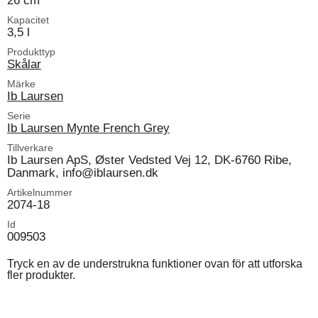
26 cm
Kapacitet
3,5 l
Produkttyp
Skålar
Märke
Ib Laursen
Serie
Ib Laursen Mynte French Grey
Tillverkare
Ib Laursen ApS, Øster Vedsted Vej 12, DK-6760 Ribe,
Danmark, info@iblaursen.dk
Artikelnummer
2074-18
Id
009503
Tryck en av de understrukna funktioner ovan för att utforska
fler produkter.