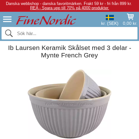
Danska webbshop - danska favoritmärken.
Frakt 59 kr - fri från 899 kr.
REA - Spara upp till 70% på 4000 produkter.
kr. (SEK)
0,00 kr.
Ib Laursen Keramik Skålset med 3 delar -
Mynte French Grey