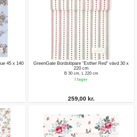
ue 45 x 140
GreenGate Bordslöpare "Esther Red" vävd 30 x
220 cm
B 30 cm, L 220 cm
I lager
259,00 kr.