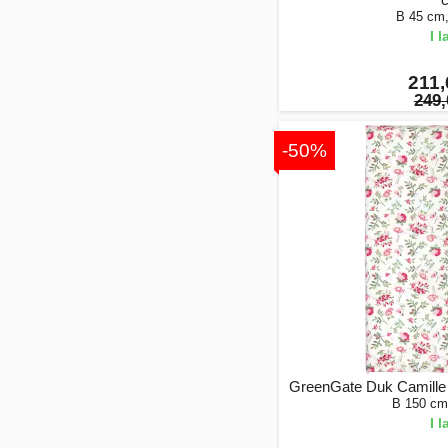
B 45 cm
I 
211,
249,
-50%
GreenGate Duk Camille 
B 150 cm
I 