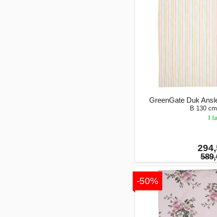
GreenGate Duk Ansle
B 130 cm
I 
294,
589,
-50%