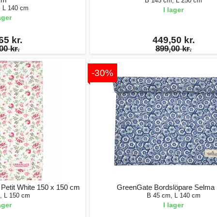
B 145 cm, L 250 cm
, L 140 cm
I lager
lager
65 kr.
449,50 kr.
00 kr.
899,00 kr.
-30%
Petit White 150 x 150 cm
GreenGate Bordslöpare Selma 
, L 150 cm
B 45 cm, L 140 cm
lager
I lager