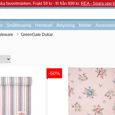
a favoritmärken.
Frakt 59 kr - fri från 899 kr.
REA - Spara upp ti
on
Småförvaring
Hemtextil
Belysning
Möbler
Accessori
bleware
GreenGate Dukar
-50%