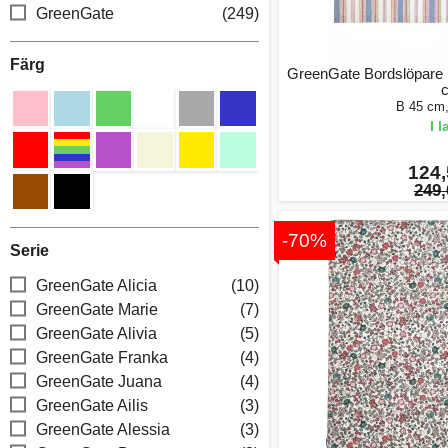
GreenGate
(249)
Färg
GreenGate Bordslöpare 
B 45 cm
I 
124,
249,
-70%
Serie
GreenGate Alicia
(10)
GreenGate Marie
(7)
GreenGate Alivia
(5)
GreenGate Franka
(4)
GreenGate Juana
(4)
GreenGate Ailis
(3)
GreenGate Alessia
(3)