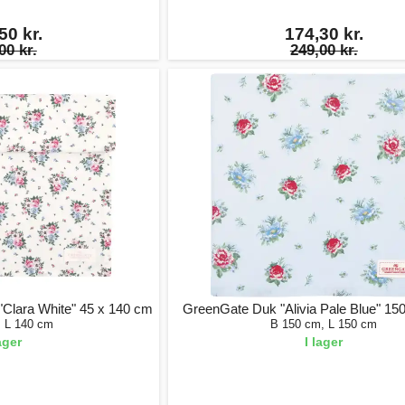
50 kr.
174,30 kr.
00 kr.
249,00 kr.
Clara White" 45 x 140 cm
GreenGate Duk "Alivia Pale Blue" 15
, L 140 cm
B 150 cm, L 150 cm
lager
I lager