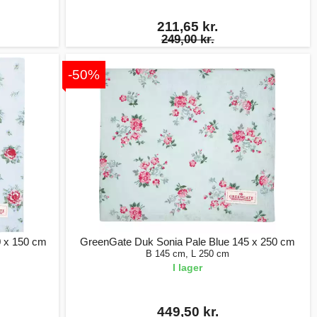
211,65 kr.
249,00 kr.
-50%
0 x 150 cm
GreenGate Duk Sonia Pale Blue 145 x 250 cm
B 145 cm, L 250 cm
I lager
449,50 kr.