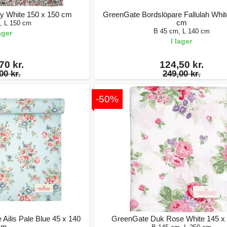
y White 150 x 150 cm
GreenGate Bordslöpare Fallulah Whit
cm
, L 150 cm
B 45 cm, L 140 cm
lager
I lager
70 kr.
124,50 kr.
00 kr.
249,00 kr.
-50%
Ailis Pale Blue 45 x 140
GreenGate Duk Rose White 145 x
cm