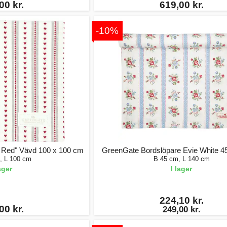
00 kr.
619,00 kr.
-10%
 Red" Vävd 100 x 100 cm
GreenGate Bordslöpare Evie White 4
, L 100 cm
B 45 cm, L 140 cm
lager
I lager
224,10 kr.
00 kr.
249,00 kr.