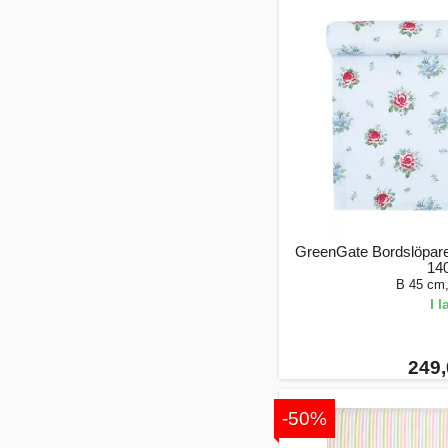
GreenGate Bordslöpare "
14
B 45 cm
I 
249,
-50%