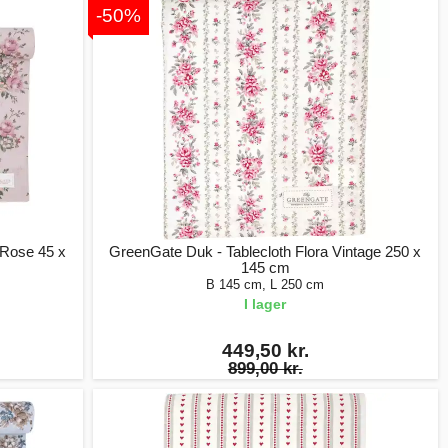
-50%
 Rose 45 x
GreenGate Duk - Tablecloth Flora Vintage 250 x
145 cm
B 145 cm, L 250 cm
I lager
449,50 kr.
899,00 kr.