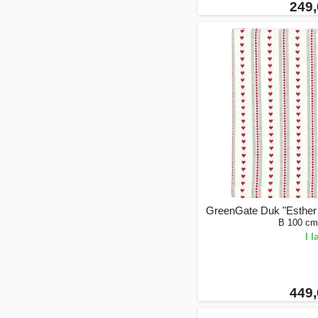
249,
GreenGate Duk "Esther
B 100 cm
I 
449,