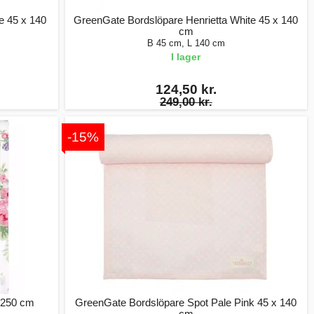
e 45 x 140
GreenGate Bordslöpare Henrietta White 45 x 140
cm
B 45 cm, L 140 cm
I lager
124,50 kr.
249,00 kr.
-15%
 250 cm
GreenGate Bordslöpare Spot Pale Pink 45 x 140
cm