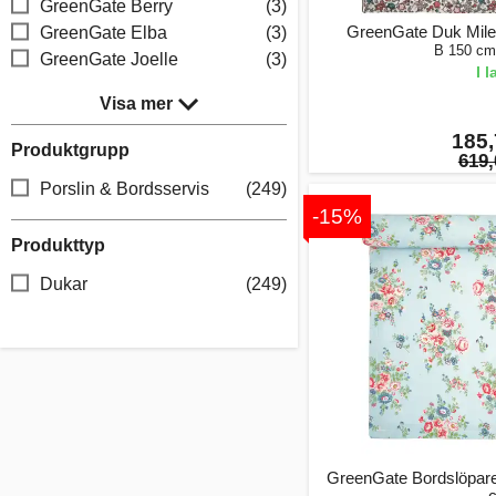
GreenGate Berry
(3)
GreenGate Duk Mile
GreenGate Elba
(3)
B 150 cm
GreenGate Joelle
(3)
I 
Visa mer
185,
Produktgrupp
619,
Porslin & Bordsservis
(249)
-15%
Produkttyp
Dukar
(249)
GreenGate Bordslöpare 