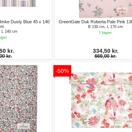
Imke Dusty Blue 45 x 140
GreenGate Duk Roberta Pale Pink 13
cm
B 130 cm, L 170 cm
, L 140 cm
I lager
lager
50 kr.
334,50 kr.
00 kr.
669,00 kr.
-50%