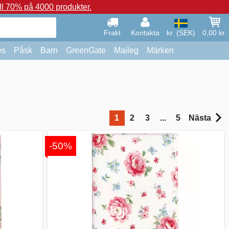
ll 70% på 4000 produkter.
Frakt
Kontakta
kr. (SEK)
0,00 kr.
es
Påsk
Barn
GreenGate
Maileg
Märken
1
2
3
...
5
Nästa
-50%