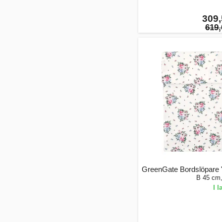
309,
619,
GreenGate Bordslöpare "
B 45 cm
I 