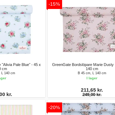
-15%
Alivia Pale Blue" - 45 x
GreenGate Bordslöpare Marie Dusty
0 cm
140 cm
, L 140 cm
B 45 cm, L 140 cm
lager
I lager
211,65 kr.
00 kr.
249,00 kr.
-20%