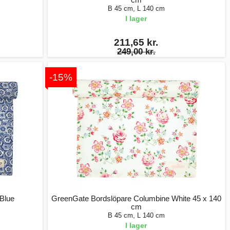
B 45 cm, L 140 cm
I lager
211,65 kr.
249,00 kr.
-15%
Blue
GreenGate Bordslöpare Columbine White 45 x 140
cm
B 45 cm, L 140 cm
I lager