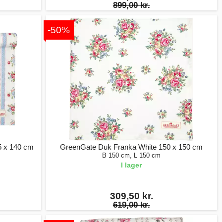
899,00 kr.
-50%
5 x 140 cm
GreenGate Duk Franka White 150 x 150 cm
B 150 cm, L 150 cm
I lager
309,50 kr.
619,00 kr.