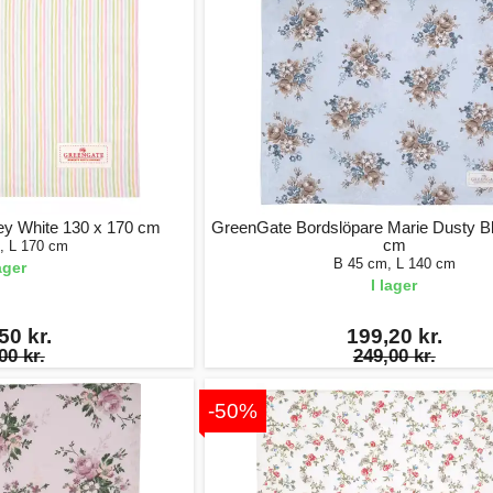
y White 130 x 170 cm
GreenGate Bordslöpare Marie Dusty Bl
cm
, L 170 cm
B 45 cm, L 140 cm
lager
I lager
50 kr.
199,20 kr.
00 kr.
249,00 kr.
-50%