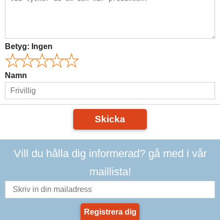
Betyg:
Ingen
Namn
Skicka
Vill du hålla dig informerad? gå med i vår
maillista!
Registrera dig