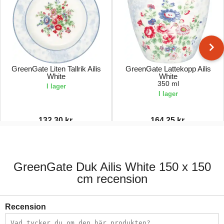
GreenGate Liten Tallrik Ailis
GreenGate Lattekopp Ailis
White
White
350 ml
I lager
I lager
132,30 kr.
164,25 kr.
189,00 kr.
219,00 kr.
GreenGate Duk Ailis White 150 x 150
cm recension
Recension