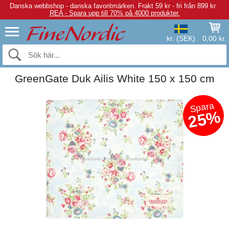
Danska webbshop - danska favoritmärken.
Frakt 59 kr - fri från 899 kr.
REA - Spara upp till 70% på 4000 produkter.
kr. (SEK)
0,00 kr.
GreenGate Duk Ailis White 150 x 150 cm
Spara
25%