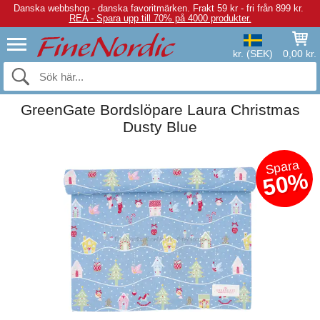
Danska webbshop - danska favoritmärken.
Frakt 59 kr - fri från 899 kr.
REA - Spara upp till 70% på 4000 produkter.
kr. (SEK)
0,00 kr.
GreenGate Bordslöpare Laura Christmas
Dusty Blue
Spara
50%