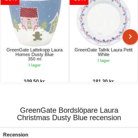
GreenGate Lattekopp Laura
GreenGate Tallrik Laura Petit
Homes Dusty Blue
White
350 ml
I lager
I lager
109,50 kr.
181,30 kr.
219,00 kr.
259,00 kr.
GreenGate Bordslöpare Laura
Christmas Dusty Blue recension
Recension