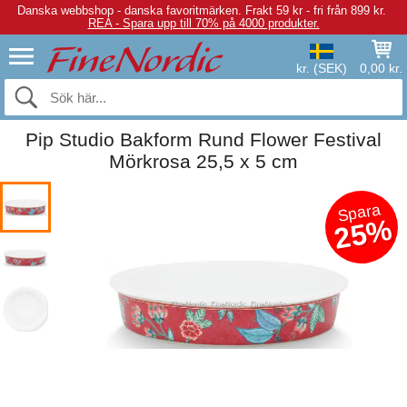
Danska webbshop - danska favoritmärken.
Frakt 59 kr - fri från 899 kr.
REA - Spara upp till 70% på 4000 produkter.
kr. (SEK)
0,00 kr.
Pip Studio Bakform Rund Flower Festival
Mörkrosa 25,5 x 5 cm
Spara
25%