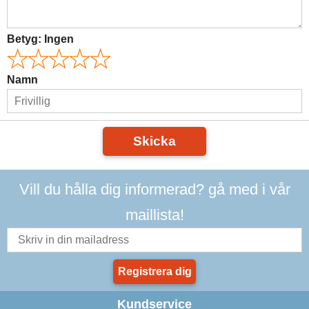
Betyg:
Ingen
Namn
Skicka
Vill du hålla dig informerad? gå med i vår
maillista!
Registrera dig
Kundservice