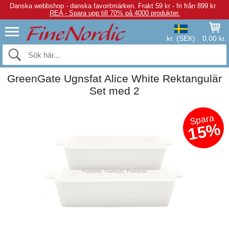
Danska webbshop - danska favoritmärken.
Frakt 59 kr - fri från 899 kr.
REA - Spara upp till 70% på 4000 produkter.
kr. (SEK)
0,00 kr.
GreenGate Ugnsfat Alice White Rektangulär
Set med 2
Spara
15%