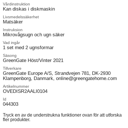
Vårdinstruktion
Kan diskas i diskmaskin
Livsmedelssäkerhet
Matsäker
Instruksion
Mikrovågsugn och ugn säker
Vad ingår
1 set med 2 ugnsformar
Säsong
GreenGate Höst/Vinter 2021
Tillverkare
GreenGate Europe A/S, Strandvejen 781, DK-2930
Klampenborg, Danmark, online@greengatehome.com
Artikelnummer
OVEDISR2AALI0104
Id
044303
Tryck en av de understrukna funktioner ovan för att utforska
fler produkter.