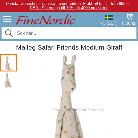
Danska webbshop - danska favoritmärken.
Frakt 59 kr - fri från 899 kr.
REA - Spara upp till 70% på 4000 produkter.
kr. (SEK)
0,00 kr.
Maileg Safari Friends Medium Giraff