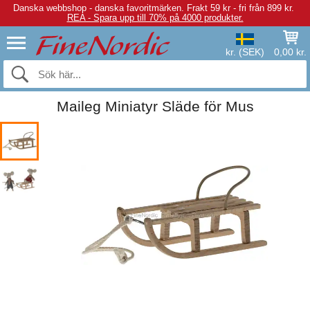
Danska webbshop - danska favoritmärken.
Frakt 59 kr - fri från 899 kr.
REA - Spara upp till 70% på 4000 produkter.
kr. (SEK)
0,00 kr.
Maileg Miniatyr Släde för Mus