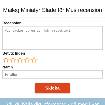
Maileg Miniatyr Släde för Mus recension
Recension
Betyg:
Ingen
Namn
Skicka
Vill du hålla dig informerad? gå med i vår