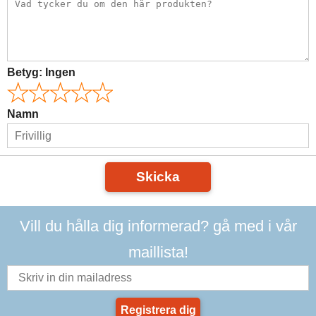
Betyg:
Ingen
Namn
Skicka
Vill du hålla dig informerad? gå med i vår
maillista!
Registrera dig