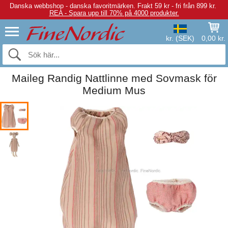
Danska webbshop - danska favoritmärken.
Frakt 59 kr - fri från 899 kr.
REA - Spara upp till 70% på 4000 produkter.
kr. (SEK)
0,00 kr.
Maileg Randig Nattlinne med Sovmask för
Medium Mus