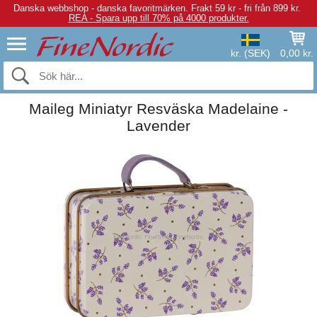
Danska webbshop - danska favoritmärken.
Frakt 59 kr - fri från 899 kr.
REA - Spara upp till 70% på 4000 produkter.
kr. (SEK)
0,00 kr.
Maileg Miniatyr Resväska Madelaine -
Lavender