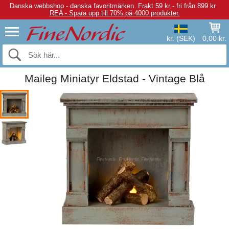
Danska webbshop - danska favoritmärken.
Frakt 59 kr - fri från 899 kr.
REA - Spara upp till 70% på 4000 produkter.
kr. (SEK)
0,00 kr.
Maileg Miniatyr Eldstad - Vintage Blå