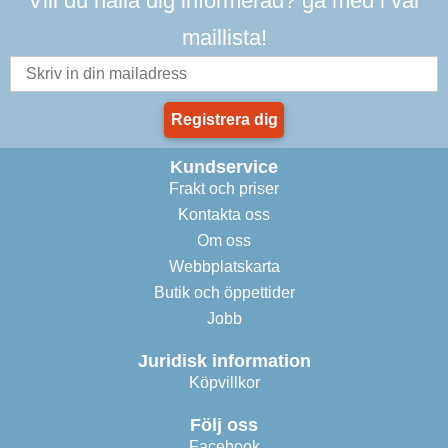
Vill du hålla dig informerad? gå med i vår
maillista!
Registrera dig
Kundservice
Frakt och priser
Kontakta oss
Om oss
Webbplatskarta
Butik och öppettider
Jobb
Juridisk information
Köpvillkor
Följ oss
Facebook