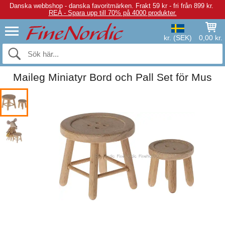
Danska webbshop - danska favoritmärken.
Frakt 59 kr - fri från 899 kr.
REA - Spara upp till 70% på 4000 produkter.
kr. (SEK)
0,00 kr.
Maileg Miniatyr Bord och Pall Set för Mus