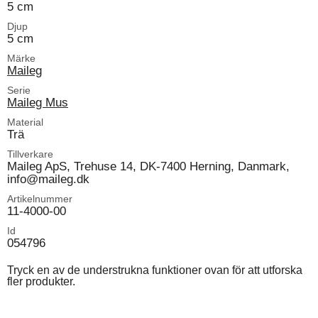
5 cm
Djup
5 cm
Märke
Maileg
Serie
Maileg Mus
Material
Trä
Tillverkare
Maileg ApS, Trehuse 14, DK-7400 Herning, Danmark,
info@maileg.dk
Artikelnummer
11-4000-00
Id
054796
Tryck en av de understrukna funktioner ovan för att utforska
fler produkter.