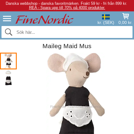
Danska webbshop - danska favoritmärken.
Frakt 59 kr - fri från 899 kr.
REA - Spara upp till 70% på 4000 produkter.
kr. (SEK)
0,00 kr.
Maileg Maid Mus