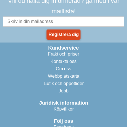
Vill du hålla dig informerad? gå med i vår
maillista!
Registrera dig
Kundservice
Frakt och priser
Kontakta oss
Om oss
Webbplatskarta
Butik och öppettider
Jobb
Juridisk information
Köpvillkor
Följ oss