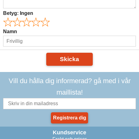
Betyg:
Ingen
Namn
Skicka
Vill du hålla dig informerad? gå med i vår
maillista!
Registrera dig
Kundservice