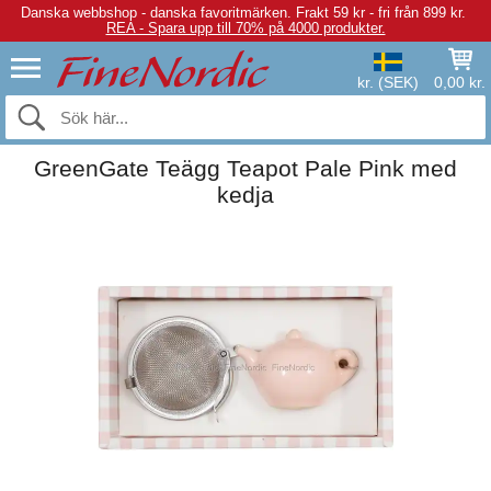
Danska webbshop - danska favoritmärken.
Frakt 59 kr - fri från 899 kr.
REA - Spara upp till 70% på 4000 produkter.
kr. (SEK)
0,00 kr.
GreenGate Teägg Teapot Pale Pink med
kedja