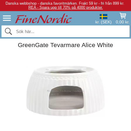
Danska webbshop - danska favoritmärken.
Frakt 59 kr - fri från 899 kr.
REA - Spara upp till 70% på 4000 produkter.
kr. (SEK)
0,00 kr.
GreenGate Tevarmare Alice White