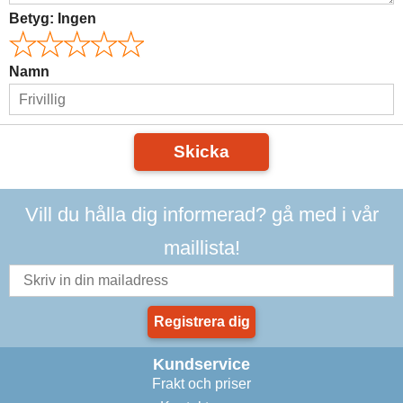
Betyg:
Ingen
Namn
Skicka
Vill du hålla dig informerad? gå med i vår
maillista!
Registrera dig
Kundservice
Frakt och priser