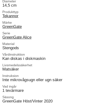
Diameter
14,5 cm
Produkttyp
Tekannor
Märke
GreenGate
Serie
GreenGate Alice
Material
Stengods
Vårdinstruktion
Kan diskas i diskmaskin
Livsmedelssäkerhet
Matsäker
Instruksion
Inte mikrovågsugn eller ugn säker
Vad ingår
1 tevärmare
Säsong
GreenGate Höst/Vinter 2020