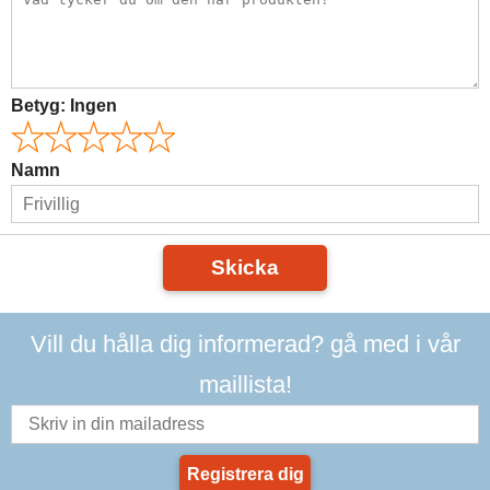
Betyg:
Ingen
Namn
Skicka
Vill du hålla dig informerad? gå med i vår
maillista!
Registrera dig