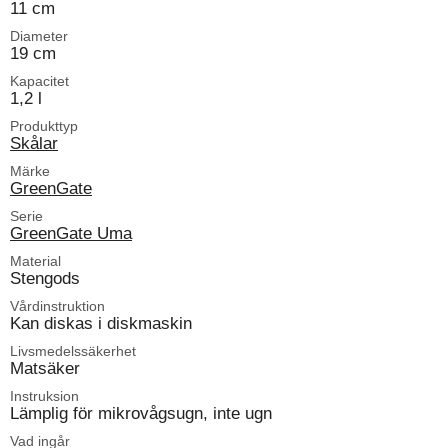
11 cm
Diameter
19 cm
Kapacitet
1,2 l
Produkttyp
Skålar
Märke
GreenGate
Serie
GreenGate Uma
Material
Stengods
Vårdinstruktion
Kan diskas i diskmaskin
Livsmedelssäkerhet
Matsäker
Instruksion
Lämplig för mikrovågsugn, inte ugn
Vad ingår