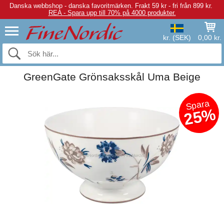
Danska webbshop - danska favoritmärken.
Frakt 59 kr - fri från 899 kr.
REA - Spara upp till 70% på 4000 produkter.
kr. (SEK)
0,00 kr.
GreenGate Grönsaksskål Uma Beige
Spara
25%