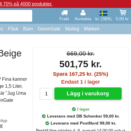
ll 70% på 4000 produkter.
Frakt
Kontakta
kr. (SEK)
0,00 kr.
es
Påsk
Barn
GreenGate
Maileg
Märken
Beige
669,00 kr.
501,75 kr.
Spara 167,25 kr. (25%)
? Fina kannor
Endast 1 i lager
 1,5 Liter,
Lägg i varukorg
n är "Jug Uma
eenGate
I lager
Leverans med DB Schenker 59,00 kr.
ttyp
Leverans med PostNord 99,00 kr.
or
Beställ före söndag d. 9. augusti 14:00:00 och vi