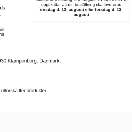
uppskattar att din beställning ska levereras
ods
onsdag d. 12. augusti eller torsdag d. 13.
augusti
t
går
na
930 Klampenborg, Danmark,
utforska fler produkter.