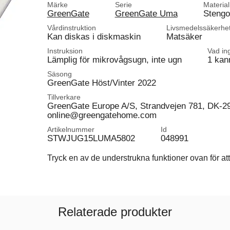
Märke
Serie
Material
GreenGate
GreenGate Uma
Steng
Vårdinstruktion
Livsmedelssäkerhe
Kan diskas i diskmaskin
Matsäker
Instruksion
Vad in
Lämplig för mikrovågsugn, inte ugn
1 kan
Säsong
GreenGate Höst/Vinter 2022
Tillverkare
GreenGate Europe A/S, Strandvejen 781, DK-2
online@greengatehome.com
Artikelnummer
Id
STWJUG15LUMA5802
048991
Tryck en av de understrukna funktioner ovan för att 
Relaterade produkter