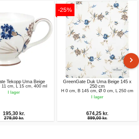
-25%
te Tekopp Uma Beige
GreenGate Duk Uma Beige 145 x
 11 cm, L 15 cm, 400 ml
250 cm
H 0 cm, B 145 cm, Ø 0 cm, L 250 cm
I lager
I lager
195,30 kr.
674,25 kr.
279,00 kr.
899,00 kr.