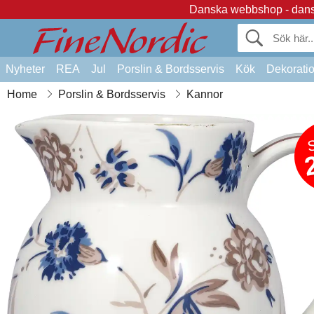
Danska webbshop - dansk
Nyheter
REA
Jul
Porslin & Bordsservis
Kök
Dekorati
Home
Porslin & Bordsservis
Kannor