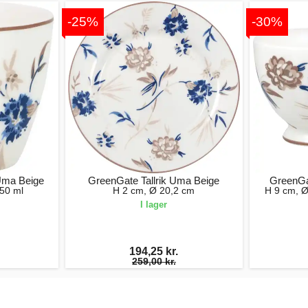
-25%
-30%
Uma Beige
GreenGate Tallrik Uma Beige
GreenGa
50 ml
H 2 cm, Ø 20,2 cm
H 9 cm, Ø
I lager
194,25 kr.
259,00 kr.