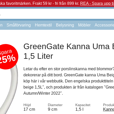
a favoritmärken.
Frakt 59 kr - fri från 899 kr.
REA - Spara upp ti
on
Småförvaring
Hemtextil
Belysning
Möbler
Accessori
GreenGate Kanna Uma 
Spara
1,5 Liter
25%
Letar du efter en stor porslinskanna med blommor
dekorerar på ditt bord. GreenGate kanna Uma Beige
köp här i vår webbutik. Den engelska produkttitel
beige 1,5L", och produkten är från katalogen "Gr
Autumn/Winter 2022".
Höjd
Diameter
Kapacitet
Produk
17 cm
9 cm
1,5 l
Kann