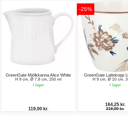
-25%
GreenGate Mjölkkanna Alice White
GreenGate Lattekopp 
H 9 cm, Ø 7,8 cm, 250 ml
H 9 cm, Ø 10 cm, 3
I lager
I lager
164,25 kr.
119,00 kr.
219,00 kr.