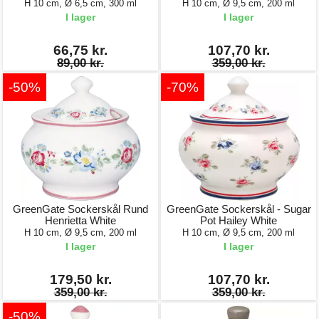
H 10 cm, Ø 6,5 cm, 300 ml
H 10 cm, Ø 9,5 cm, 200 ml
I lager
I lager
66,75 kr.
107,70 kr.
89,00 kr.
359,00 kr.
-50%
-70%
GreenGate Sockerskål Rund
GreenGate Sockerskål - Sugar
Henrietta White
Pot Hailey White
H 10 cm, Ø 9,5 cm, 200 ml
H 10 cm, Ø 9,5 cm, 200 ml
I lager
I lager
179,50 kr.
107,70 kr.
359,00 kr.
359,00 kr.
-50%