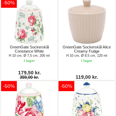
-50%
GreenGate Sockerskål
GreenGate Sockerskål Alice
Constance White
Creamy Fudge
H 10 cm, Ø 7,5 cm, 200 ml
H 10 cm, Ø 8,5 cm, 120 ml
I lager
I lager
179,50 kr.
119,00 kr.
359,00 kr.
-50%
-50%