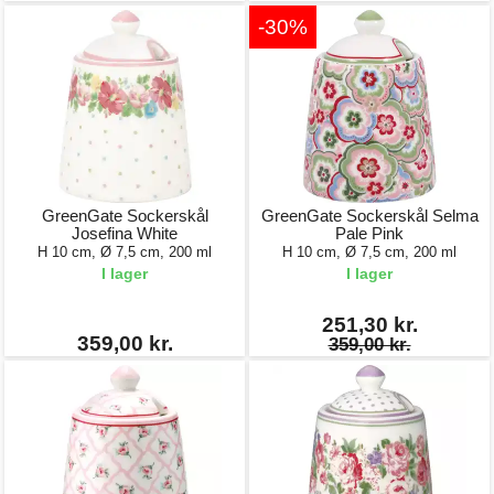
-30%
GreenGate Sockerskål
GreenGate Sockerskål Selma
Josefina White
Pale Pink
H 10 cm, Ø 7,5 cm, 200 ml
H 10 cm, Ø 7,5 cm, 200 ml
I lager
I lager
251,30 kr.
359,00 kr.
359,00 kr.