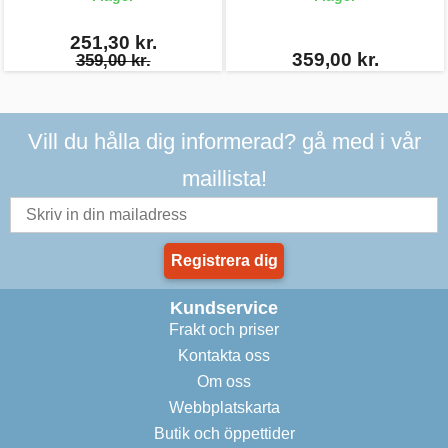
251,30 kr.
359,00 kr.
359,00 kr.
Vill du hålla dig informerad? gå med i vår
maillista!
Registrera dig
Kundservice
Frakt och priser
Kontakta oss
Om oss
Webbplatskarta
Butik och öppettider