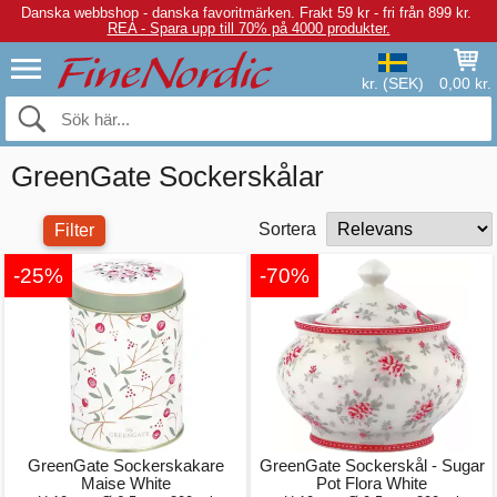
Danska webbshop - danska favoritmärken.
Frakt 59 kr - fri från 899 kr.
REA - Spara upp till 70% på 4000 produkter.
kr. (SEK)
0,00 kr.
GreenGate Sockerskålar
Sortera
Filter
-25%
-70%
GreenGate Sockerskakare
GreenGate Sockerskål - Sugar
Maise White
Pot Flora White