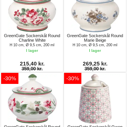
GreenGate Sockerskål Round
GreenGate Sockerskål Round
Charline White
Marie Beige
H 10 cm, Ø 9,5 cm, 200 ml
H 10 cm, Ø 9,5 cm, 200 ml
I lager
I lager
215,40 kr.
269,25 kr.
359,00 kr.
359,00 kr.
-30%
-30%
GreenGate Sockerskål Round
GreenGate Sockerskål Gwen