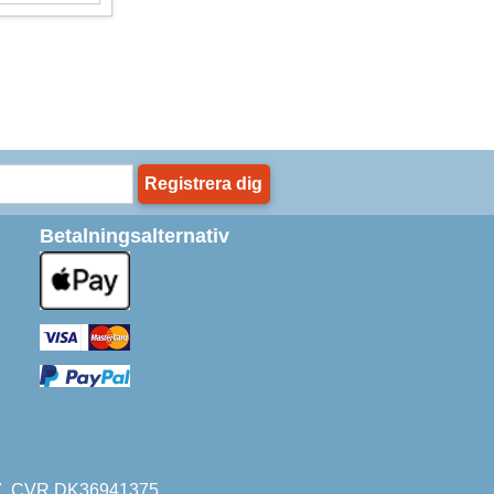
Registrera dig
Betalningsalternativ
227. CVR DK36941375