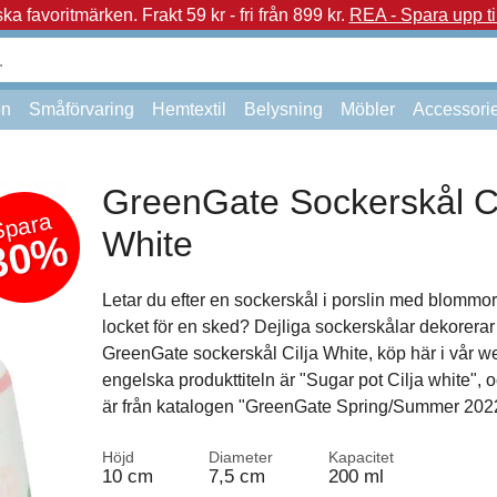
a favoritmärken.
Frakt 59 kr - fri från 899 kr.
REA - Spara upp ti
on
Småförvaring
Hemtextil
Belysning
Möbler
Accessori
GreenGate Sockerskål Ci
Spara
White
30%
Letar du efter en sockerskål i porslin med blommor
locket för en sked? Dejliga sockerskålar dekorerar 
GreenGate sockerskål Cilja White, köp här i vår w
engelska produkttiteln är "Sugar pot Cilja white", 
är från katalogen "GreenGate Spring/Summer 202
Höjd
Diameter
Kapacitet
10 cm
7,5 cm
200 ml