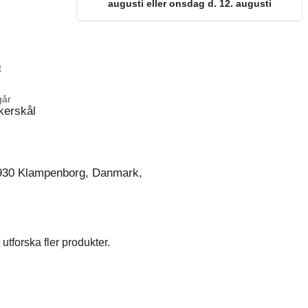
augusti eller onsdag d. 12. augusti
t
går
kerskål
930 Klampenborg, Danmark,
utforska fler produkter.