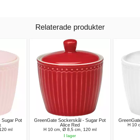
Relaterade produkter
 Sugar Pot
GreenGate Sockerskål - Sugar Pot
GreenGate
k
Alice Red
H 10 
120 ml
H 10 cm, Ø 8,5 cm, 120 ml
I lager