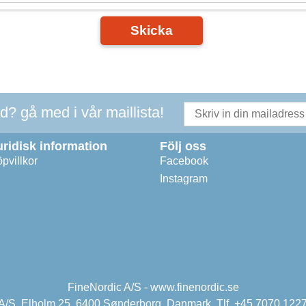
Skicka
ad? gå med i vår maillista!
uridisk information
Följ oss
pvillkor
Facebook
Instagram
FineNordic A/S - www.finenordic.se
 A/S, Elholm 25, 6400 Sønderborg, Danmark. Tlf. +45 7070 1