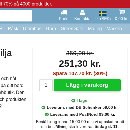
ll 70% på 4000 produkter.
Frakt
Kontakta
kr. (SEK)
0,00 kr.
es
Påsk
Utomhus
Barn
GreenGate
Maileg
Märken
lja
359,00 kr.
251,30 kr.
Spara 107,70 kr. (30%)
 och hål i
Lägg i varukorg
på ditt bord.
ebbutik. Den
och produkten
I lager
2".
Leverans med DB Schenker 59,00 kr.
Leverans med PostNord 99,00 kr.
Beställ idag innan 15:00:00 och vi uppskattar att
din beställning ska levereras
tisdag d. 11.