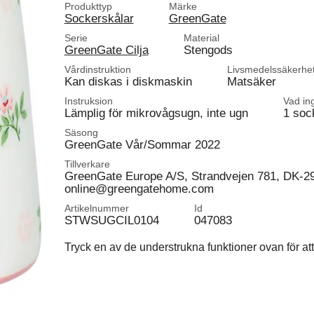
Produkttyp
Märke
Sockerskålar
GreenGate
Serie
Material
GreenGate Cilja
Stengods
Vårdinstruktion
Livsmedelssäkerhe
Kan diskas i diskmaskin
Matsäker
Instruksion
Vad in
Lämplig för mikrovågsugn, inte ugn
1 soc
Säsong
GreenGate Vår/Sommar 2022
Tillverkare
GreenGate Europe A/S, Strandvejen 781, DK-2
online@greengatehome.com
Artikelnummer
Id
STWSUGCIL0104
047083
Tryck en av de understrukna funktioner ovan för att 