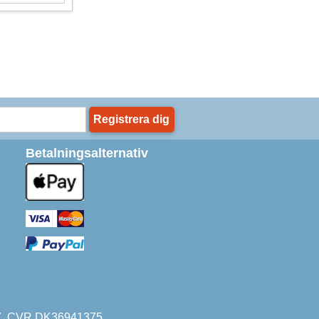
Registrera dig
Betalningsalternativ
227. CVR DK36941375