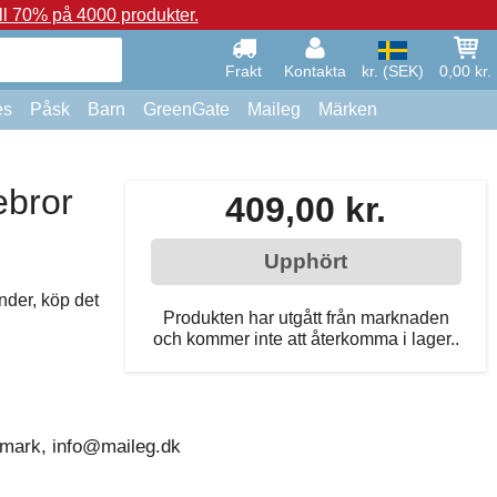
ll 70% på 4000 produkter.
Frakt
Kontakta
kr. (SEK)
0,00 kr.
es
Påsk
Barn
GreenGate
Maileg
Märken
ebror
409,00 kr.
Upphört
der, köp det
Produkten har utgått från marknaden
och kommer inte att återkomma i lager..
nmark, info@maileg.dk