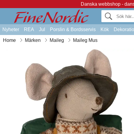
Danska webbshop - dansk
Nyheter
REA
Jul
Porslin & Bordsservis
Kök
Dekorati
Home
Märken
Maileg
Maileg Mus