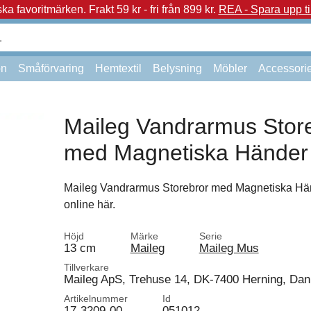
a favoritmärken.
Frakt 59 kr - fri från 899 kr.
REA - Spara upp ti
on
Småförvaring
Hemtextil
Belysning
Möbler
Accessori
Maileg Vandrarmus Stor
med Magnetiska Händer
Maileg Vandrarmus Storebror med Magnetiska Hän
online här.
Höjd
Märke
Serie
13 cm
Maileg
Maileg Mus
Tillverkare
Maileg ApS, Trehuse 14, DK-7400 Herning, Da
Artikelnummer
Id
17-3209-00
051012