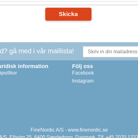
Skicka
ad? gå med i vår maillista!
uridisk information
Följ oss
pvillkor
Facebook
Instagram
FineNordic A/S - www.finenordic.se
 A/S, Elholm 25, 6400 Sønderborg, Danmark. Tlf. +45 7070 1