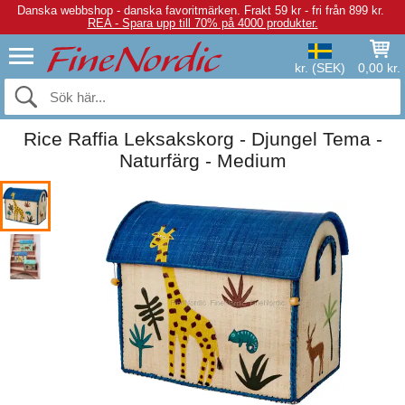
Danska webbshop - danska favoritmärken.
Frakt 59 kr - fri från 899 kr.
REA - Spara upp till 70% på 4000 produkter.
kr. (SEK)
0,00 kr.
Rice Raffia Leksakskorg - Djungel Tema -
Naturfärg - Medium