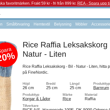
a favoritmärken.
Frakt 59 kr - fri från 899 kr.
REA - Spara upp ti
on
Småförvaring
Hemtextil
Belysning
Möbler
Accessori
Rice Raffia Leksakskorg -
Spara
Natur - Liten
20%
Rice Raffia Leksakskorg - Bil - Natur - Liten, hitta
på FineNordic.
Höjd
Bredd
Längd
Produkttyp
26 cm
25 cm
25 cm
Barnrum
Produkttyp
Märke
Material
Korgar & Lådor
Rice
Raffia
Tillverkare
RICE A/S, Havnegade 100E, DK-5000 Odense 