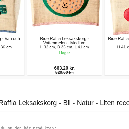
 - Van och
Rice Raffia Leksakskorg -
Rice Raffi
Vattenmelon - Medium
 36 cm
H 32 cm, B 35 cm, L 41 cm
H 41 
I lager
663,20 kr.
829,00 kr.
Raffia Leksakskorg - Bil - Natur - Liten rec