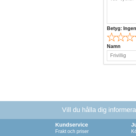
Betyg:
Inge
Namn
Vill du hålla dig informer
Kundservice
J
Frakt och priser
Kö