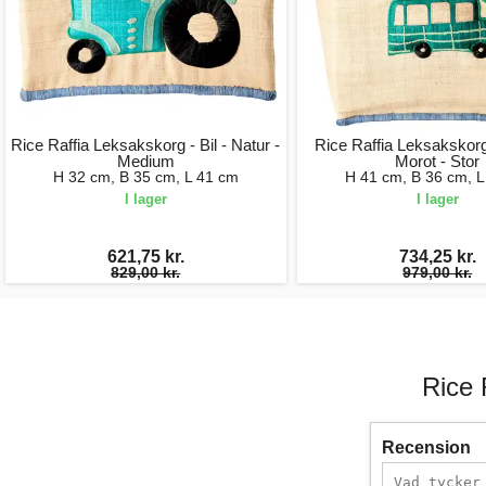
Rice Raffia Leksakskorg - Bil - Natur -
Rice Raffia Leksakskorg
Medium
Morot - Stor
H 32 cm, B 35 cm, L 41 cm
H 41 cm, B 36 cm, L
I lager
I lager
621,75 kr.
734,25 kr.
829,00 kr.
979,00 kr.
Rice 
Recension