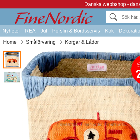
Danska webbshop - dansk
Nyheter
REA
Jul
Porslin & Bordsservis
Kök
Dekorati
Home
Småförvaring
Korgar & Lådor