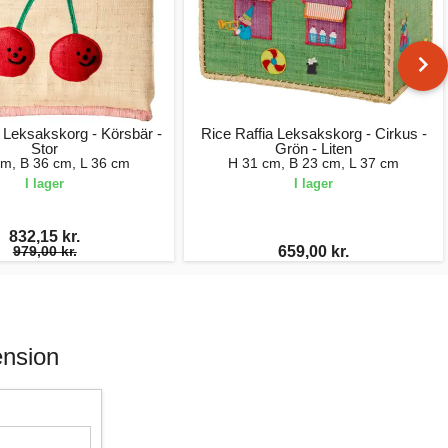
a Leksakskorg - Körsbär -
Rice Raffia Leksakskorg - Cirkus -
Stor
Grön - Liten
cm, B 36 cm, L 36 cm
H 31 cm, B 23 cm, L 37 cm
I lager
I lager
832,15 kr.
979,00 kr.
659,00 kr.
ension