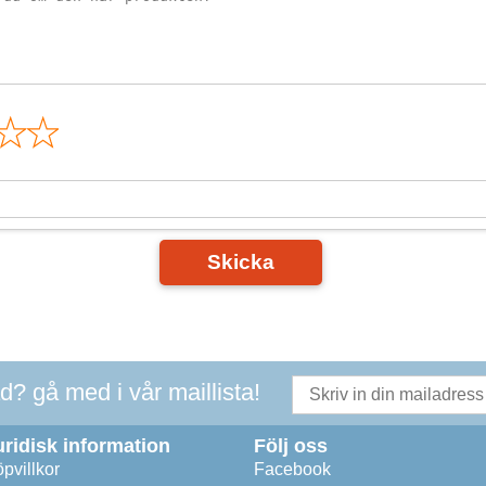
n
Skicka
ad? gå med i vår maillista!
uridisk information
Följ oss
pvillkor
Facebook