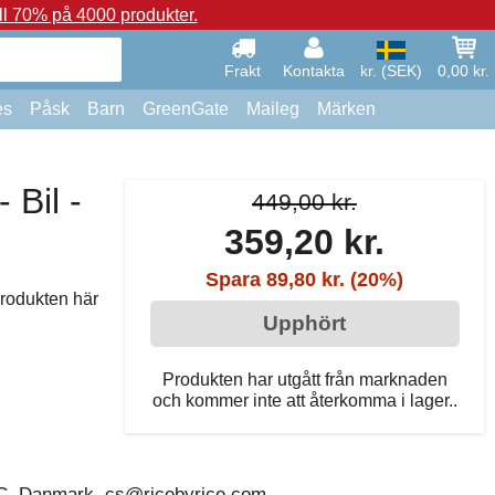
ll 70% på 4000 produkter.
Frakt
Kontakta
kr. (SEK)
0,00 kr.
es
Påsk
Barn
GreenGate
Maileg
Märken
 Bil -
449,00 kr.
359,20 kr.
Spara 89,80 kr. (20%)
 produkten här
Upphört
Produkten har utgått från marknaden
och kommer inte att återkomma i lager..
C, Danmark, cs@ricebyrice.com