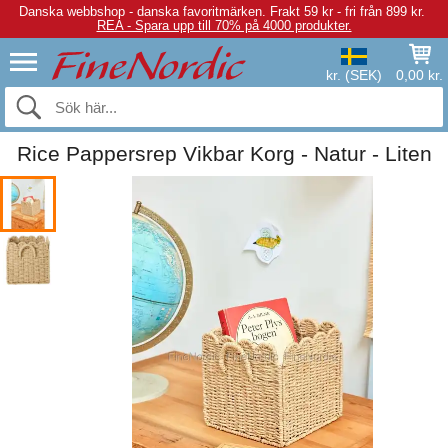
Danska webbshop - danska favoritmärken.
Frakt 59 kr - fri från 899 kr.
REA - Spara upp till 70% på 4000 produkter.
kr. (SEK)
0,00 kr.
Rice Pappersrep Vikbar Korg - Natur - Liten