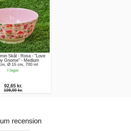
min Skål - Rosa - "Love
py Gnome" - Medium
 cm, Ø 15 cm, 700 ml
I lager
92,65 kr.
109,00 kr.
ium recension