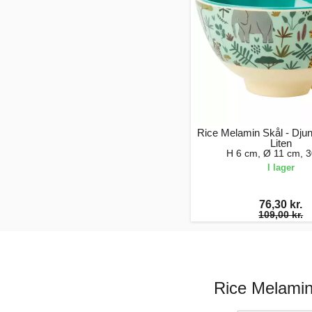
Rice Melamin Skål - Djun
Liten
H 6 cm, Ø 11 cm, 3
I lager
76,30 kr.
109,00 kr.
Rice Melamin