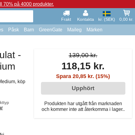
ll 70% på 4000 produkter.
Frakt
Kontakta
kr. (SEK)
0,00 kr.
es
Påsk
Barn
GreenGate
Maileg
Märken
lat -
139,00 kr.
118,15 kr.
dium
Spara 20,85 kr. (15%)
 Medium, köp
Upphört
kttyp
Produkten har utgått från marknaden
ar
och kommer inte att återkomma i lager..
ri