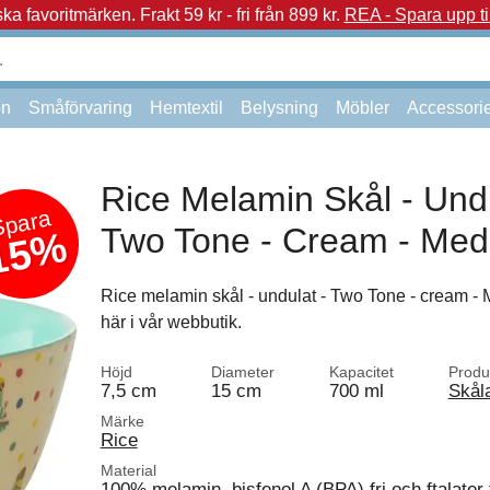
a favoritmärken.
Frakt 59 kr - fri från 899 kr.
REA - Spara upp ti
on
Småförvaring
Hemtextil
Belysning
Möbler
Accessori
Rice Melamin Skål - Undu
Spara
Two Tone - Cream - Me
15%
Rice melamin skål - undulat - Two Tone - cream -
här i vår webbutik.
Höjd
Diameter
Kapacitet
Produ
7,5 cm
15 cm
700 ml
Skål
Märke
Rice
Material
100% melamin, bisfenol A (BPA) fri och ftalater f