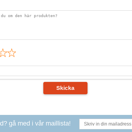
n
Skicka
ad? gå med i vår maillista!