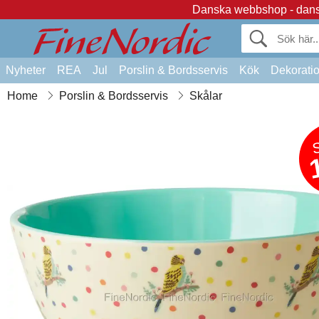
Danska webbshop - dansk
Nyheter
REA
Jul
Porslin & Bordsservis
Kök
Dekorati
Home
Porslin & Bordsservis
Skålar