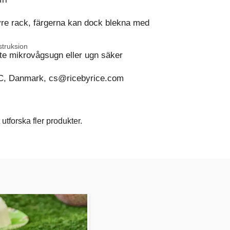
vre rack, färgerna kan dock blekna med
struksion
te mikrovågsugn eller ugn säker
C, Danmark, cs@ricebyrice.com
utforska fler produkter.