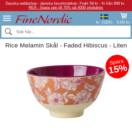
Danska webbshop - danska favoritmärken.
Frakt 59 kr - fri från 899 kr.
REA - Spara upp till 70% på 4000 produkter.
kr. (SEK)
0,00 kr.
Rice Melamin Skål - Faded Hibiscus - Liten
Spara
15%