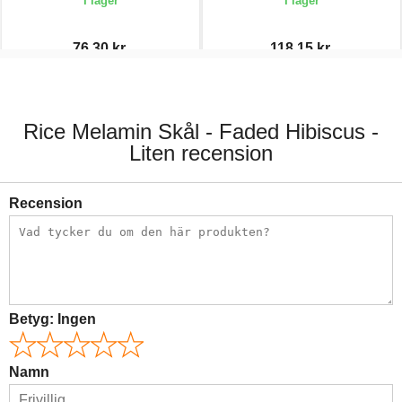
I lager
I lager
76,30 kr.
118,15 kr.
109,00 kr.
139,00 kr.
Rice Melamin Skål - Faded Hibiscus -
Liten recension
Recension
Betyg:
Ingen
Namn