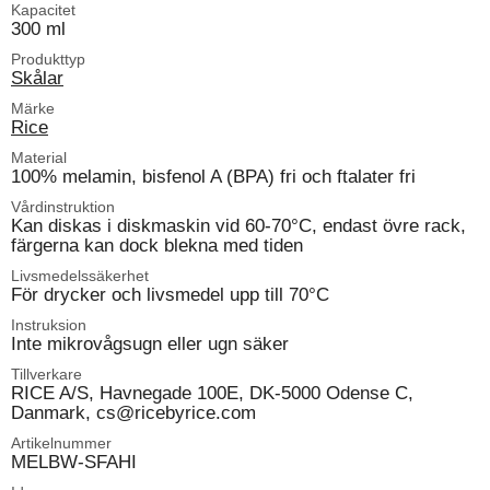
Kapacitet
300 ml
Produkttyp
Skålar
Märke
Rice
Material
100% melamin, bisfenol A (BPA) fri och ftalater fri
Vårdinstruktion
Kan diskas i diskmaskin vid 60-70°C, endast övre rack,
färgerna kan dock blekna med tiden
Livsmedelssäkerhet
För drycker och livsmedel upp till 70°C
Instruksion
Inte mikrovågsugn eller ugn säker
Tillverkare
RICE A/S, Havnegade 100E, DK-5000 Odense C,
Danmark, cs@ricebyrice.com
Artikelnummer
MELBW-SFAHI