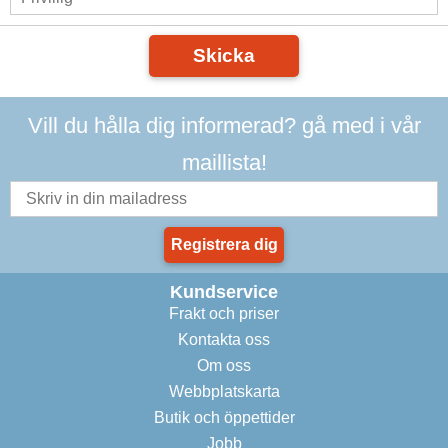
Skicka
Vill du hålla dig informerad? gå med i vår
maillista!
Registrera dig
Kundservice
Frakt och priser
Kontakta oss
Om oss
Webbplatskarta
Butik och öppettider
Jobb