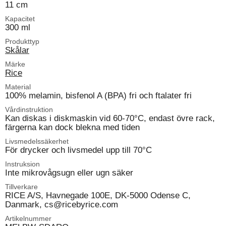
11 cm
Kapacitet
300 ml
Produkttyp
Skålar
Märke
Rice
Material
100% melamin, bisfenol A (BPA) fri och ftalater fri
Vårdinstruktion
Kan diskas i diskmaskin vid 60-70°C, endast övre rack,
färgerna kan dock blekna med tiden
Livsmedelssäkerhet
För drycker och livsmedel upp till 70°C
Instruksion
Inte mikrovågsugn eller ugn säker
Tillverkare
RICE A/S, Havnegade 100E, DK-5000 Odense C,
Danmark, cs@ricebyrice.com
Artikelnummer