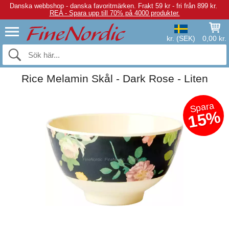
Danska webbshop - danska favoritmärken.
Frakt 59 kr - fri från 899 kr.
REA - Spara upp till 70% på 4000 produkter.
kr. (SEK)
0,00 kr.
Rice Melamin Skål - Dark Rose - Liten
Spara
15%