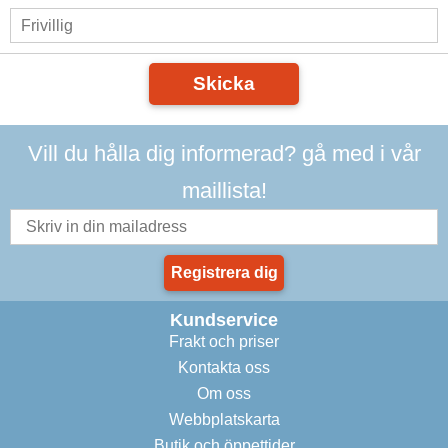
Skicka
Vill du hålla dig informerad? gå med i vår
maillista!
Registrera dig
Kundservice
Frakt och priser
Kontakta oss
Om oss
Webbplatskarta
Butik och öppettider