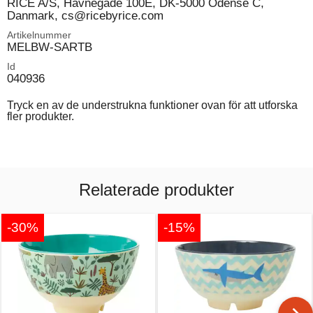
RICE A/S, Havnegade 100E, DK-5000 Odense C,
Danmark, cs@ricebyrice.com
Artikelnummer
MELBW-SARTB
Id
040936
Tryck en av de understrukna funktioner ovan för att utforska
fler produkter.
Relaterade produkter
-30%
-15%