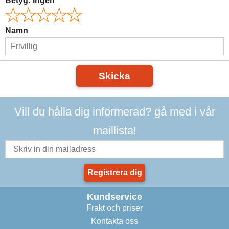
Betyg:
Ingen
Namn
Skicka
Vill du hålla dig informerad? gå med i vår
maillista!
Registrera dig
Kundservice
Frakt och priser
Kontakta oss