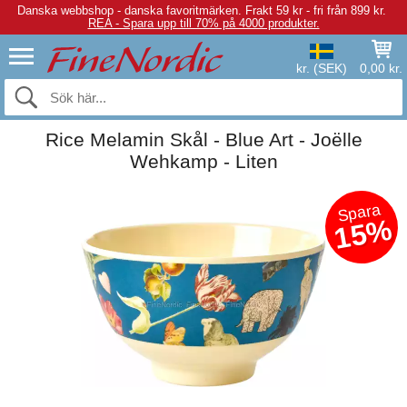
Danska webbshop - danska favoritmärken.
Frakt 59 kr - fri från 899 kr.
REA - Spara upp till 70% på 4000 produkter.
kr. (SEK)
0,00 kr.
Rice Melamin Skål - Blue Art - Joëlle
Wehkamp - Liten
Spara
15%