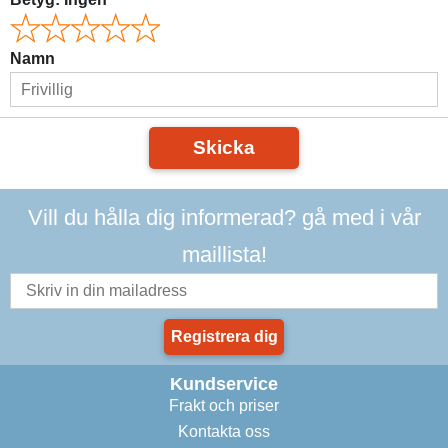
Namn
Skicka
Vill du hålla dig informerad? gå med i vår
maillista!
Registrera dig
Kundservice
Frakt och priser
Kontakta oss