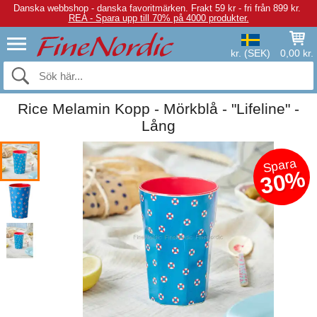
Danska webbshop - danska favoritmärken.
Frakt 59 kr - fri från 899 kr.
REA - Spara upp till 70% på 4000 produkter.
kr. (SEK)
0,00 kr.
Rice Melamin Kopp - Mörkblå - "Lifeline" -
Lång
Spara
30%