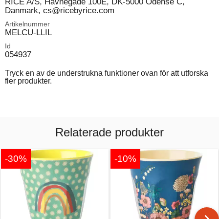
RICE A/S, Havnegade 100E, DK-5000 Odense C,
Danmark, cs@ricebyrice.com
Artikelnummer
MELCU-LLIL
Id
054937
Tryck en av de understrukna funktioner ovan för att utforska
fler produkter.
Relaterade produkter
-30%
-10%