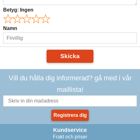
Betyg:
Ingen
Namn
Skicka
Vill du hålla dig informerad? gå med i vår
maillista!
Registrera dig
Kundservice
Frakt och priser