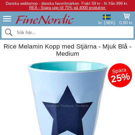
Danska webbshop - danska favoritmärken.
Frakt 59 kr - fri från 899 kr.
REA - Spara upp till 70% på 4000 produkter.
kr. (SEK)
0,00 kr.
Rice Melamin Kopp med Stjärna - Mjuk Blå -
Medium
Spara
25%