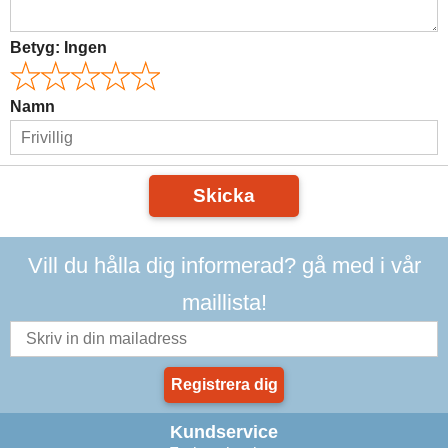
Betyg:
Ingen
Namn
Skicka
Vill du hålla dig informerad? gå med i vår
maillista!
Registrera dig
Kundservice