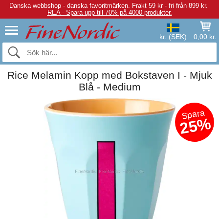
Danska webbshop - danska favoritmärken.
Frakt 59 kr - fri från 899 kr.
REA - Spara upp till 70% på 4000 produkter.
kr. (SEK)
0,00 kr.
Rice Melamin Kopp med Bokstaven I - Mjuk
Blå - Medium
Spara
25%