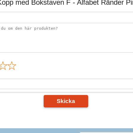
opp med Bokstaven F - Alfabet Ränder Pi
n
Skicka