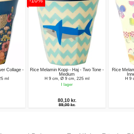
-10%
er Collage -
Rice Melamin Kopp - Haj - Two Tone -
Rice Melam
Medium
Inn
25 ml
H 9 cm, Ø 9 cm, 225 ml
H 9 
I lager
80,10 kr.
89,00 kr.