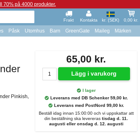
ll 70% på 4000 produkter.
Frakt
Kontakta
kr. (SEK)
0,00 kr.
es
Påsk
Utomhus
Barn
GreenGate
Maileg
Märken
65,00 kr.
änder
Lägg i varukorg
I lager
nder Pinkish,
Leverans med DB Schenker 59,00 kr.
Leverans med PostNord 99,00 kr.
Beställ idag innan 15:00:00 och vi uppskattar att
din beställning ska levereras
tisdag d. 11.
augusti eller onsdag d. 12. augusti