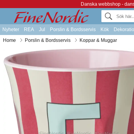
Danska webbshop - dansk
Nyheter
REA
Jul
Porslin & Bordsservis
Kök
Dekorati
Home
Porslin & Bordsservis
Koppar & Muggar