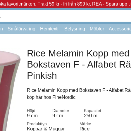
a favoritmärken.
Frakt 59 kr - fri från 899 kr.
REA - Spara upp ti
on
Småförvaring
Hemtextil
Belysning
Möbler
Accessori
Rice Melamin Kopp med
Bokstaven F - Alfabet R
Pinkish
Rice Melamin Kopp med Bokstaven F - Alfabet Rä
köp här hos FineNordic.
Höjd
Diameter
Kapacitet
9 cm
9 cm
250 ml
Produkttyp
Märke
Koppar & Muggar
Rice