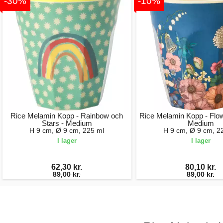
-30%
-10%
Rice Melamin Kopp - Rainbow och
Rice Melamin Kopp - Flow
Stars - Medium
Medium
H 9 cm, Ø 9 cm, 225 ml
H 9 cm, Ø 9 cm, 2
I lager
I lager
62,30 kr.
80,10 kr.
89,00 kr.
89,00 kr.