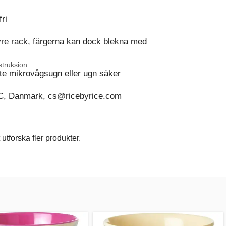
ri
vre rack, färgerna kan dock blekna med
struksion
te mikrovågsugn eller ugn säker
C, Danmark, cs@ricebyrice.com
utforska fler produkter.