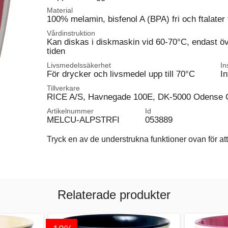
Material
100% melamin, bisfenol A (BPA) fri och ftalater f
Vårdinstruktion
Kan diskas i diskmaskin vid 60-70°C, endast ö
tiden
Livsmedelssäkerhet
In
För drycker och livsmedel upp till 70°C
In
Tillverkare
RICE A/S, Havnegade 100E, DK-5000 Odense 
Artikelnummer
Id
MELCU-ALPSTRFI
053889
Tryck en av de understrukna funktioner ovan för att 
Relaterade produkter