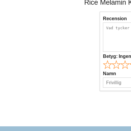
Rice Melamin K
Recension
Betyg:
Inge
Namn