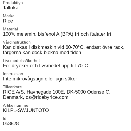
Produkttyp
Tallrikar
Märke
Rice
Material
100% melamin, bisfenol A (BPA) fri och ftalater fri
Vårdinstruktion
Kan diskas i diskmaskin vid 60-70°C, endast övre rack,
färgerna kan dock blekna med tiden
Livsmedelssäkerhet
För drycker och livsmedel upp till 70°C
Instruksion
Inte mikrovågsugn eller ugn säker
Tillverkare
RICE A/S, Havnegade 100E, DK-5000 Odense C,
Danmark, cs@ricebyrice.com
Artikelnummer
KILPL-SWJUNTOTO
Id
053828