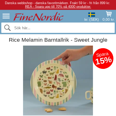
Danska webbshop - danska favoritmärken.
Frakt 59 kr - fri från 899 kr.
REA - Spara upp till 70% på 4000 produkter.
kr. (SEK)
0,00 kr.
Rice Melamin Barntallrik - Sweet Jungle
Spara
15%