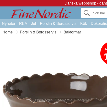
Danska webbshop - dansk
Nyheter
REA
Jul
Porslin & Bordsservis
Kök
Dekorati
Home
Porslin & Bordsservis
Bakformar