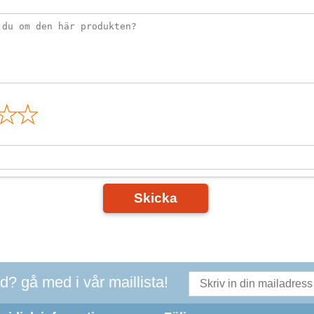
n
Skicka
ad? gå med i vår maillista!