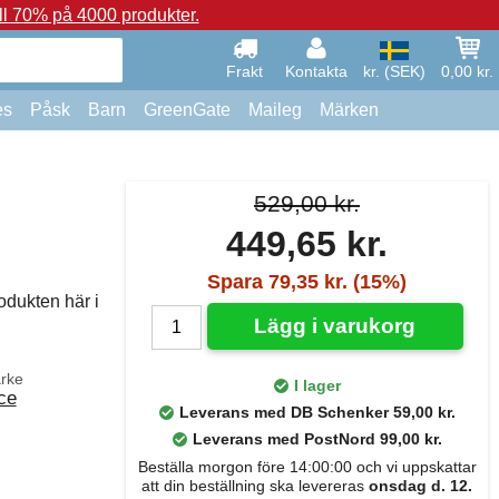
ll 70% på 4000 produkter.
Frakt
Kontakta
kr. (SEK)
0,00 kr.
es
Påsk
Barn
GreenGate
Maileg
Märken
529,00 kr.
449,65 kr.
Spara 79,35 kr. (15%)
odukten här i
Lägg i varukorg
rke
I lager
ce
Leverans med DB Schenker 59,00 kr.
Leverans med PostNord 99,00 kr.
Beställa morgon före 14:00:00 och vi uppskattar
att din beställning ska levereras
onsdag d. 12.