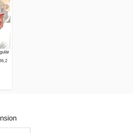
gulär
36,2
ension