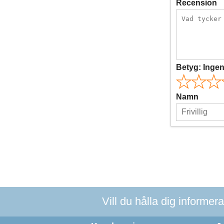
Recension
Betyg:
Inge
Namn
Vill du hålla dig informer