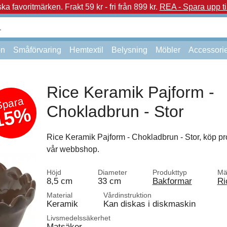
a favoritmärken.
Frakt 59 kr - fri från 899 kr.
REA - Spara upp ti
on
Småförvaring
Hemtextil
Belysning
Möbler
Accessori
Rice Keramik Pajform -
Spara
Chokladbrun - Stor
15%
Rice Keramik Pajform - Chokladbrun - Stor, köp pr
vår webbshop.
Höjd
Diameter
Produkttyp
Mä
8,5 cm
33 cm
Bakformar
Ri
Material
Vårdinstruktion
Keramik
Kan diskas i diskmaskin
Livsmedelssäkerhet
Matsäker