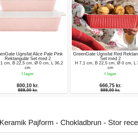
enGate Ugnsfat Alice Pale Pink
GreenGate Ugnsfat Red Rektan
Rektangulär Set med 2
Set med 2
,1 cm, B 22,5 cm, Ø 0 cm, L 36,2
H 7,1 cm, B 22,5 cm, Ø 0 cm, L 
cm
cm
I lager
I lager
800,10 kr.
666,75 kr.
889,00 kr.
889,00 kr.
Keramik Pajform - Chokladbrun - Stor rec