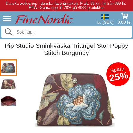
Danska webbshop - danska favoritmärken.
Frakt 59 kr - fri från 899 kr.
REA - Spara upp till 70% på 4000 produkter.
kr. (SEK)
0,00 kr.
Pip Studio Sminkväska Triangel Stor Poppy
Stitch Burgundy
Spara
25%