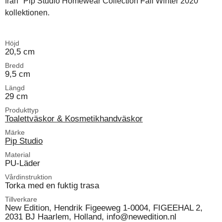
från "Pip Studio Homewear Collection Fall Winter 2020"
kollektionen.
Höjd
20,5 cm
Bredd
9,5 cm
Längd
29 cm
Produkttyp
Toalettväskor & Kosmetikhandväskor
Märke
Pip Studio
Material
PU-Läder
Vårdinstruktion
Torka med en fuktig trasa
Tillverkare
New Edition, Hendrik Figeeweg 1-0004, FIGEEHAL 2,
2031 BJ Haarlem, Holland, info@newedition.nl