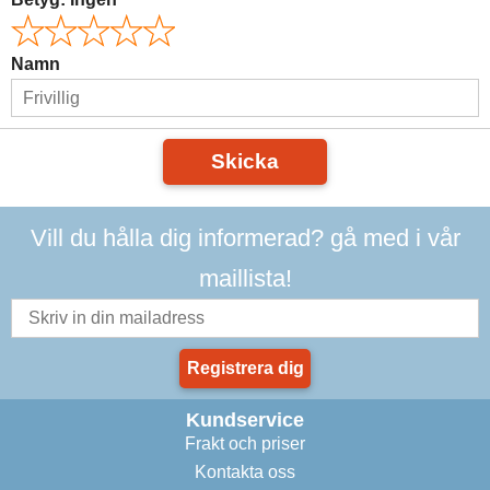
Namn
Skicka
Vill du hålla dig informerad? gå med i vår
maillista!
Registrera dig
Kundservice
Frakt och priser
Kontakta oss