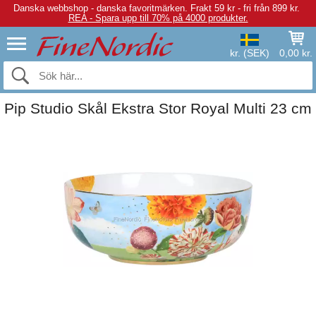
Danska webbshop - danska favoritmärken.
Frakt 59 kr - fri från 899 kr.
REA - Spara upp till 70% på 4000 produkter.
kr. (SEK)
0,00 kr.
Pip Studio Skål Ekstra Stor Royal Multi 23 cm