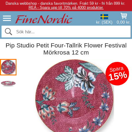
Danska webbshop - danska favoritmärken.
Frakt 59 kr - fri från 899 kr.
REA - Spara upp till 70% på 4000 produkter.
kr. (SEK)
0,00 kr.
Pip Studio Petit Four-Tallrik Flower Festival
Mörkrosa 12 cm
Spara
15%