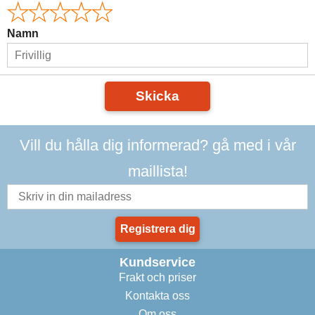
Namn
Skicka
Vill du hålla dig informerad? gå med i vår
maillista!
Registrera dig
Kundservice
Frakt och priser
Kontakta oss
Om oss