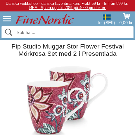
Danska webbshop - danska favoritmärken.
Frakt 59 kr - fri från 899 kr.
REA - Spara upp till 70% på 4000 produkter.
kr. (SEK)
0,00 kr.
Pip Studio Muggar Stor Flower Festival
Mörkrosa Set med 2 i Presentlåda