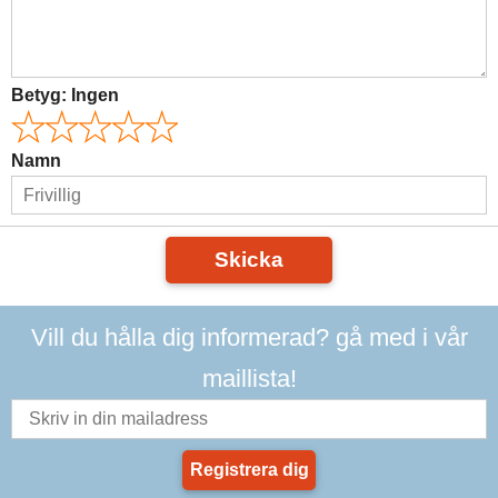
Betyg:
Ingen
Namn
Skicka
Vill du hålla dig informerad? gå med i vår
maillista!
Registrera dig